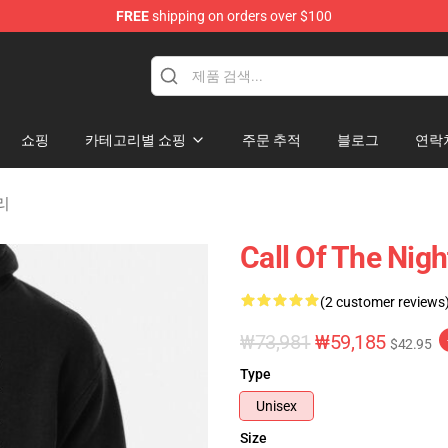
FREE
shipping on orders over $100
chandise Shop
쇼핑
카테고리별 쇼핑
주문 추적
블로그
연락
고리
Call Of The 
(2 customer reviews
₩73,981
₩59,185
$42.95
Type
Unisex
Size