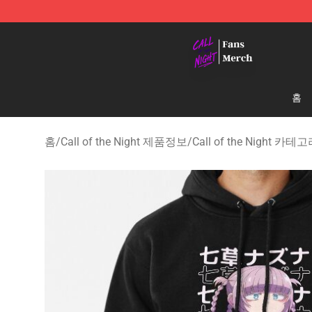
Call of the Night Store - Official Call of the Night Mer
홈
홈
/
Call of the Night 제품정보
/
Call of the Night 카테