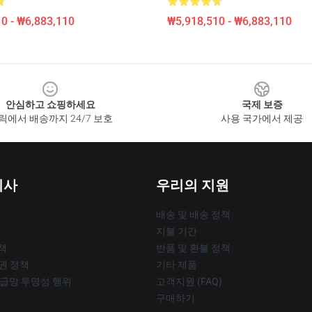
0 - ₩6,883,110
₩5,918,510 - ₩6,883,110
안심하고 쇼핑하세요
국제 보증
릭에서 배송까지 24/7 보호
사용 국가에서 제공
회사
우리의 지원
배송 및 배송 정책
지불 기간
책
반품 및 환불 정책
작권 정책
기타 제품
공급망 투명성 행위
고객지원 (FAQ)
구매하기