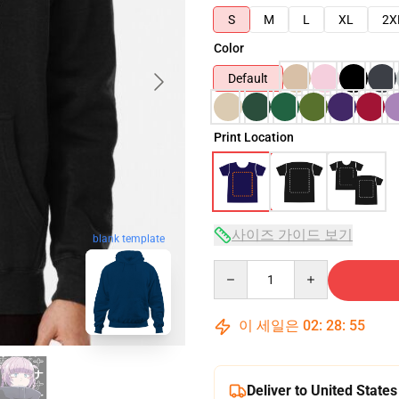
S
M
L
XL
2X
Color
Default
Print Location
사이즈 가이드 보기
blank template
Quantity
이 세일은
02
:
28
:
54
Deliver to United States