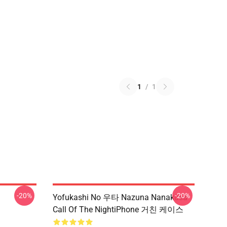
1
/
1
-20%
-20%
Yofukashi No 우타 Nazuna Nanakusa
Call Of The NightiPhone 거친 케이스