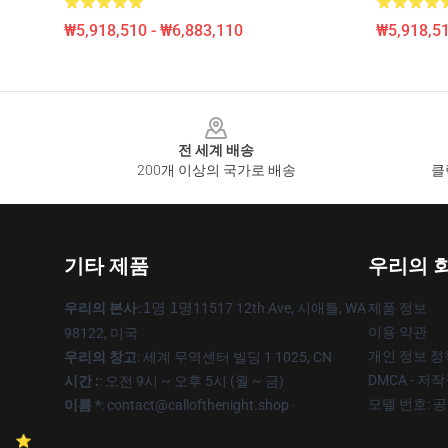
₩5,918,510 - ₩6,883,110
₩5,918,51
Footer
전 세계 배송
200개 이상의 국가로 배송
클
기타 제품
우리의 
우리의 본사
::
1명 1명
11517 12th Ave, 시애틀, WA
제품 정보
이용 약관
98122, 미국
개인 정보 정
우리의 창고
: 세계 무역센터 빌딩 1 1025, CN
DMCA - 저
시간 :
: 오전 9시 ~ 오후 5시 (월 ~ 금)
모델 번호: 
이름 *
: contact@callofthenight.shop ·