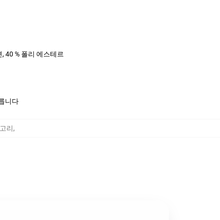
면, 40 % 폴리 에스테르
모릅니다
카테고리
,