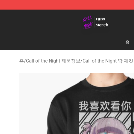
Call of the Night Store - Official Call of the Night Mer
홈
홈
/
Call of the Night 제품정보
/
Call of the Night 땀 재킷