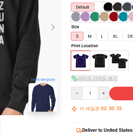
Default
Size
S
M
L
XL
2X
Print Location
사이즈 가이드 보기
blank template
Quantity
이 세일은
03
:
30
:
54
Deliver to United States