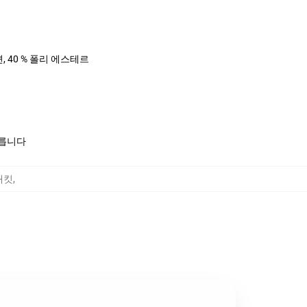
면, 40 % 폴리 에스테르
모릅니다
 재킷
,