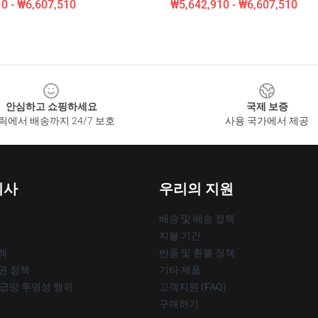
0 - ₩6,607,510
₩5,642,910 - ₩6,607,510
안심하고 쇼핑하세요
국제 보증
릭에서 배송까지 24/7 보호
사용 국가에서 제공
회사
우리의 지원
배송 및 배송 정책
지불 기간
책
반품 및 환불 정책
작권 정책
기타 제품
공급망 투명성 행위
고객지원 (FAQ)
구매하기