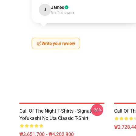
James
J
Verified owner
Write your review
-20%
Call Of The Night T-Shirts - Signature
Call Of 
Yofukashi No Uta Classic T-Shirt
₩2,728,44
₩3,651,700 - ₩4,202,900