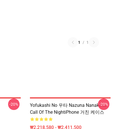
1
/
1
-20%
-20%
Yofukashi No 우타 Nazuna Nanakusa
Call Of The NightiPhone 거친 케이스
₩2,218,580 - ₩2,411,500