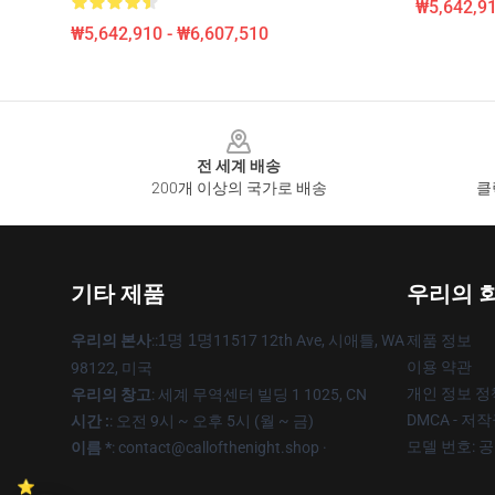
₩5,642,91
₩5,642,910 - ₩6,607,510
Footer
전 세계 배송
200개 이상의 국가로 배송
클
기타 제품
우리의 
우리의 본사
::
1명 1명
11517 12th Ave, 시애틀, WA
제품 정보
이용 약관
98122, 미국
개인 정보 정
우리의 창고
: 세계 무역센터 빌딩 1 1025, CN
DMCA - 저
시간 :
: 오전 9시 ~ 오후 5시 (월 ~ 금)
모델 번호: 
이름 *
: contact@callofthenight.shop ·