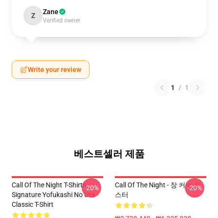
Zane
Z
Verified owner
Write your review
1
/
1
베스트셀러 제품
Call Of The Night T-Shirts -
Call Of The Night - 장 커버 포
-20%
-20%
Signature Yofukashi No Uta
스터
Classic T-Shirt