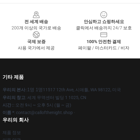
Footer
전 세계 배송
안심하고 쇼핑하세요
200개 이상의 국가로 배송
클릭에서 배송까지 24/7 보호
국제 보증
100% 안전한 결제
사용 국가에서 제공
페이팔 / 마스터카드 / 비자
기타 제품
우리의 본사
::
1명 1명
11517 12th Ave, 시애틀, WA 98122, 미국
우리의 창고
: 세계 무역센터 빌딩 1 1025, CN
시간 :
: 오전 9시 ~ 오후 5시 (월 ~ 금)
이름 *
: contact@callofthenight.shop ·
우리의 회사
제품 정보