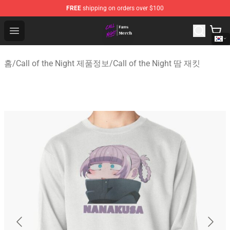
FREE
shipping on orders over $100
Call of the Night Store - Official Call of the Night Merch
Open menu
홈
/
Call of the Night 제품정보
/
Call of the Night 땀 재킷