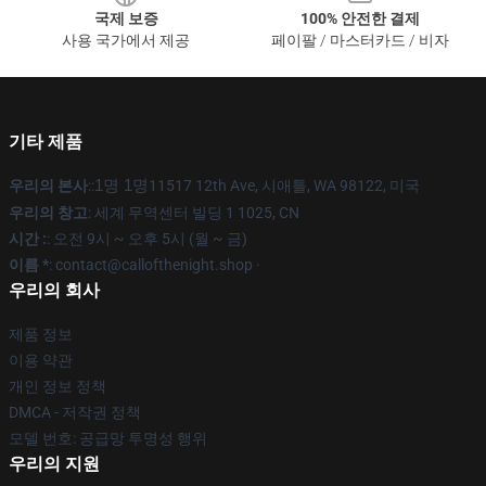
국제 보증
100% 안전한 결제
사용 국가에서 제공
페이팔 / 마스터카드 / 비자
기타 제품
우리의 본사
::
1명 1명
11517 12th Ave, 시애틀, WA 98122, 미국
우리의 창고
: 세계 무역센터 빌딩 1 1025, CN
시간 :
: 오전 9시 ~ 오후 5시 (월 ~ 금)
이름 *
: contact@callofthenight.shop ·
우리의 회사
제품 정보
이용 약관
개인 정보 정책
DMCA - 저작권 정책
모델 번호: 공급망 투명성 행위
우리의 지원