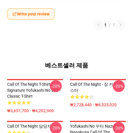
Write your review
1
/
1
베스트셀러 제품
Call Of The Night T-Shirts -
Call Of The Night - 장 커버 포
-20%
-20%
Signature Yofukashi No Uta
스터
Classic T-Shirt
₩2,728,440 - ₩6,325,020
₩3,651,700 - ₩4,202,900
Call Of The Night 담당자 :
Yofukashi No 우타 Nazuna
-20%
-20%
Nanakusa Call Of The