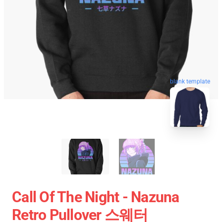
blank template
Call Of The Night - Nazuna
Retro Pullover 스웨터