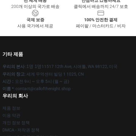
전 세계 배송
안심하고 쇼핑하세요
200개 이상의 국가로 배송
클릭에서 배송까지 24/7 보호
국제 보증
100% 안전한 결제
사용 국가에서 제공
페이팔 / 마스터카드 / 비자
기타 제품
우리의 본사
::
1명 1명
11517 12th Ave, 시애틀, WA 98122, 미국
우리의 창고
: 세계 무역센터 빌딩 1 1025, CN
시간 :
: 오전 9시 ~ 오후 5시 (월 ~ 금)
이름 *
: contact@callofthenight.shop ·
우리의 회사
제품 정보
이용 약관
개인 정보 정책
DMCA - 저작권 정책