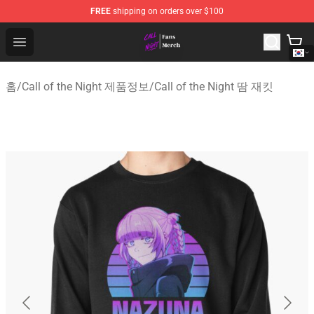
FREE
shipping on orders over $100
Call of the Night Store - Official Call of the Night Merch
Open menu
홈
/
Call of the Night 제품정보
/
Call of the Night 땀 재킷