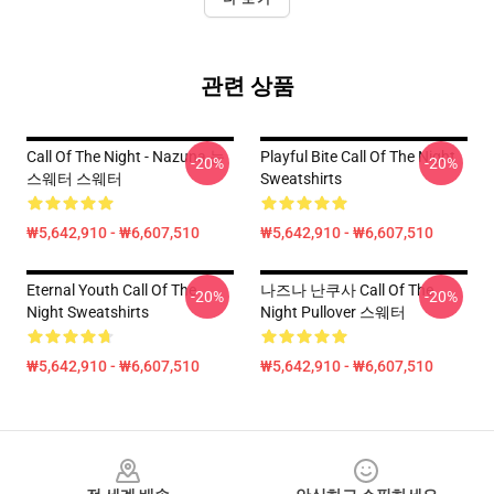
관련 상품
Call Of The Night - Nazuna 눈
Playful Bite Call Of The Night
-20%
-20%
스웨터 스웨터
Sweatshirts
₩5,642,910 - ₩6,607,510
₩5,642,910 - ₩6,607,510
Eternal Youth Call Of The
나즈나 난쿠사 Call Of The
-20%
-20%
Night Sweatshirts
Night Pullover 스웨터
₩5,642,910 - ₩6,607,510
₩5,642,910 - ₩6,607,510
Footer