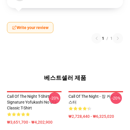
Write your review
1
/
1
베스트셀러 제품
Call Of The Night T-Shirts -
Call Of The Night - 장 커버 포
-20%
-20%
Signature Yofukashi No Uta
스터
Classic T-Shirt
₩2,728,440 - ₩6,325,020
₩3,651,700 - ₩4,202,900