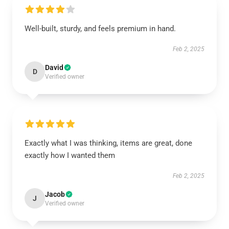
Well-built, sturdy, and feels premium in hand.
Feb 2, 2025
David
D
Verified owner
Exactly what I was thinking, items are great, done
exactly how I wanted them
Feb 2, 2025
Jacob
J
Verified owner