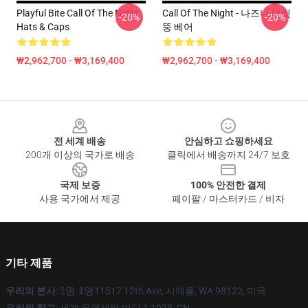
Playful Bite Call Of The Night
Call Of The Night - 나즈나 버킷
-20%
-20%
Hats & Caps
뚱 베어
₩2,962,700 - ₩3,169,400
₩2,962,700 - ₩3,169,400
Footer
전 세계 배송
안심하고 쇼핑하세요
200개 이상의 국가로 배송
클릭에서 배송까지 24/7 보호
국제 보증
100% 안전한 결제
사용 국가에서 제공
페이팔 / 마스터카드 / 비자
기타 제품
우리의 본사
::
1명 1명
11517 12th Ave, 시애틀, WA 98122, 미국