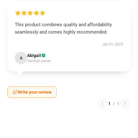
This product combines quality and affordability
seamlessly and comes highly recommended.
Jan 31, 2025
Abigail
A
Verified owner
Write your review
1
/
1