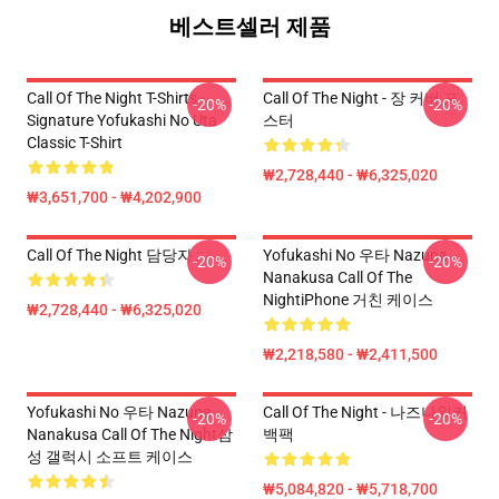
베스트셀러 제품
Call Of The Night T-Shirts -
Call Of The Night - 장 커버 포
-20%
-20%
Signature Yofukashi No Uta
스터
Classic T-Shirt
₩2,728,440 - ₩6,325,020
₩3,651,700 - ₩4,202,900
Call Of The Night 담당자 :
Yofukashi No 우타 Nazuna
-20%
-20%
Nanakusa Call Of The
NightiPhone 거친 케이스
₩2,728,440 - ₩6,325,020
₩2,218,580 - ₩2,411,500
Yofukashi No 우타 Nazuna
Call Of The Night - 나즈나워커
-20%
-20%
Nanakusa Call Of The Night삼
백팩
성 갤럭시 소프트 케이스
₩5,084,820 - ₩5,718,700