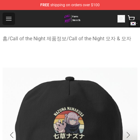
FREE
shipping on orders over $100
Call of the Night Store - Official Call of the Night Merch
Open menu
홈
/
Call of the Night 제품정보
/
Call of the Night 모자 & 모자