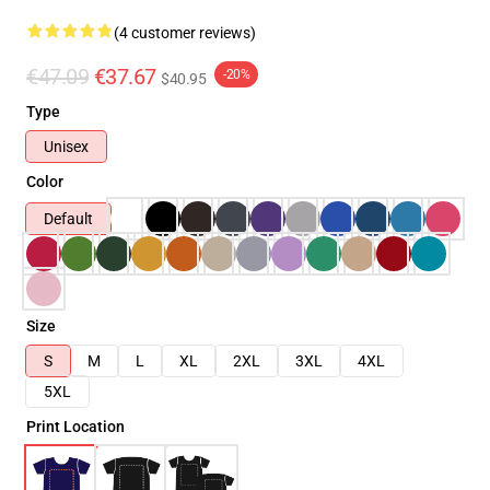
(4 customer reviews)
€47.09
€37.67
-20%
$40.95
Type
Unisex
Color
Default
Size
S
M
L
XL
2XL
3XL
4XL
5XL
Print Location