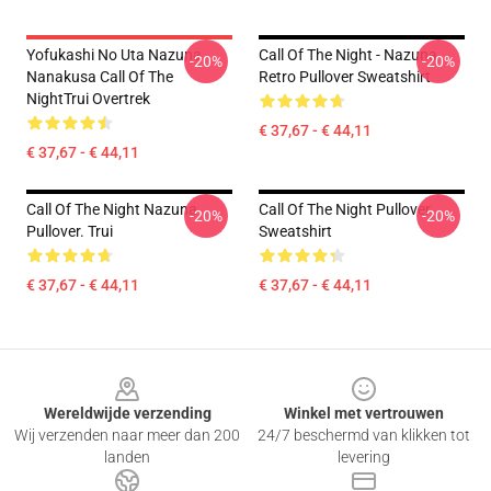
Yofukashi No Uta Nazuna
Call Of The Night - Nazuna
-20%
-20%
Nanakusa Call Of The
Retro Pullover Sweatshirt
NightTrui Overtrek
€ 37,67 - € 44,11
€ 37,67 - € 44,11
Call Of The Night Nazuna
Call Of The Night Pullover
-20%
-20%
Pullover. Trui
Sweatshirt
€ 37,67 - € 44,11
€ 37,67 - € 44,11
Footer
Wereldwijde verzending
Winkel met vertrouwen
Wij verzenden naar meer dan 200
24/7 beschermd van klikken tot
landen
levering