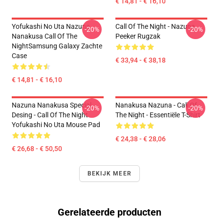
€ 14,81 - € 16,10
Yofukashi No Uta Nazuna
Call Of The Night - Nazuna
-20%
-20%
Nanakusa Call Of The
Peeker Rugzak
NightSamsung Galaxy Zachte
Case
€ 33,94 - € 38,18
€ 14,81 - € 16,10
Nazuna Nanakusa Special
Nanakusa Nazuna - Call Of
-20%
-20%
Desing - Call Of The Night
The Night - Essentiële T-Shirt
Yofukashi No Uta Mouse Pad
€ 24,38 - € 28,06
€ 26,68 - € 50,50
BEKIJK MEER
Gerelateerde producten