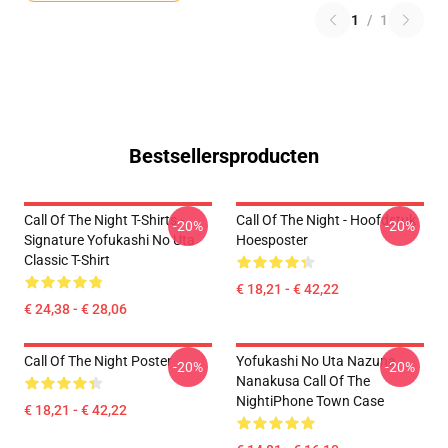
1
/
1
Bestsellersproducten
Call Of The Night T-Shirts -
Call Of The Night - Hoofdstuk
-20%
-20%
Signature Yofukashi No Uta
Hoesposter
Classic T-Shirt
€ 18,21 - € 42,22
€ 24,38 - € 28,06
Call Of The Night Poster
Yofukashi No Uta Nazuna
-20%
-20%
Nanakusa Call Of The
NightiPhone Town Case
€ 18,21 - € 42,22