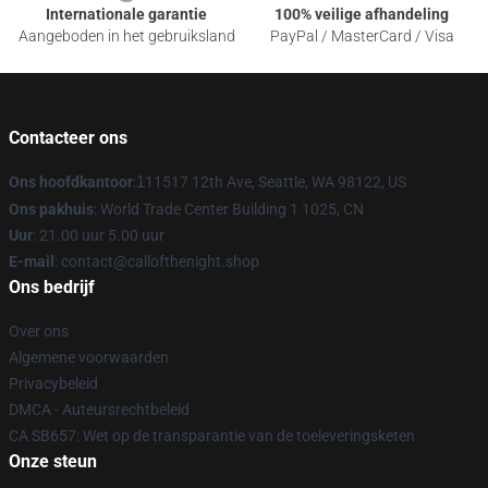
Internationale garantie
100% veilige afhandeling
Aangeboden in het gebruiksland
PayPal / MasterCard / Visa
Contacteer ons
Ons hoofdkantoor
:
1
11517 12th Ave, Seattle, WA 98122, US
Ons pakhuis
: World Trade Center Building 1 1025, CN
Uur
: 21.00 uur 5.00 uur
E-mail
: contact@callofthenight.shop
Ons bedrijf
Over ons
Algemene voorwaarden
Privacybeleid
DMCA - Auteursrechtbeleid
CA SB657: Wet op de transparantie van de toeleveringsketen
Onze steun