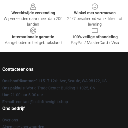
Wereldwijde verzending
Winkel met vertrouwen
Wij verzenden naar meer dan 200
24/7 beschermd van klikken tot
landen
levering
Internationale garantie
100% veilige afhandeling
Aangeboden in het gebruiksland
PayPal / MasterCard / Visa
Contacteer ons
Ons hoofdkantoor
:
1
11517 12th Ave, Seattle, WA 98122, US
Ons pakhuis
: World Trade Center Building 1 1025, CN
Uur
: 21.00 uur 5.00 uur
E-mail
: contact@callofthenight.shop
Ons bedrijf
Over ons
Algemene voorwaarden