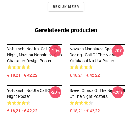
BEKIJK MEER
Gerelateerde producten
Yofukashi No Uta, Call Of The
Nazuna Nanakusa Special
-20%
-20%
Night, Nazuna Nanakusa Solo
Desing - Call Of The Night -
Character Design Poster
Yofukashi No Uta Poster
€ 18,21 - € 42,22
€ 18,21 - € 42,22
Yofukashi No Uta Call Of The
Sweet Chaos Of The Night Call
-20%
-20%
Night Poster
Of The Night Posters
€ 18,21 - € 42,22
€ 18,21 - € 42,22
Footer