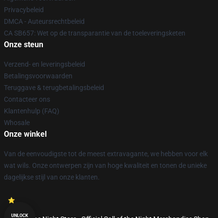
Privacybeleid
DMCA - Auteursrechtbeleid
CA SB657: Wet op de transparantie van de toeleveringsketen
Onze steun
Verzend- en leveringsbeleid
Betalingsvoorwaarden
Teruggave & terugbetalingsbeleid
Contacteer ons
Klantenhulp (FAQ)
Whosale
Onze winkel
Van de eenvoudigste tot de meest extravagante, we hebben voor elk
wat wils. Onze ontwerpen zijn van hoge kwaliteit en tonen de unieke
dagelijkse stijl van onze klanten.
UNLOCK