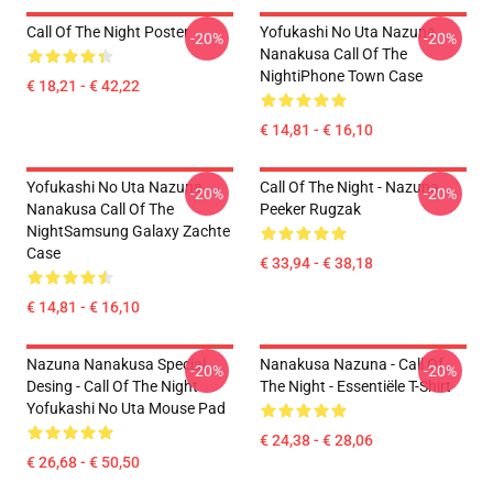
Call Of The Night Poster
Yofukashi No Uta Nazuna
-20%
-20%
Nanakusa Call Of The
NightiPhone Town Case
€ 18,21 - € 42,22
€ 14,81 - € 16,10
Yofukashi No Uta Nazuna
Call Of The Night - Nazuna
-20%
-20%
Nanakusa Call Of The
Peeker Rugzak
NightSamsung Galaxy Zachte
Case
€ 33,94 - € 38,18
€ 14,81 - € 16,10
Nazuna Nanakusa Special
Nanakusa Nazuna - Call Of
-20%
-20%
Desing - Call Of The Night
The Night - Essentiële T-Shirt
Yofukashi No Uta Mouse Pad
€ 24,38 - € 28,06
€ 26,68 - € 50,50