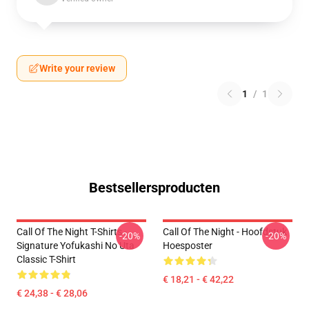
Write your review
1
/
1
Bestsellersproducten
Call Of The Night T-Shirts -
Call Of The Night - Hoofdstuk
-20%
-20%
Signature Yofukashi No Uta
Hoesposter
Classic T-Shirt
€ 18,21 - € 42,22
€ 24,38 - € 28,06