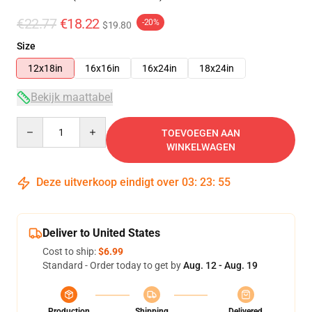
€22.77
€18.22
-20%
$19.80
Size
12x18in
16x16in
16x24in
18x24in
Bekijk maattabel
Quantity
TOEVOEGEN AAN
WINKELWAGEN
Deze uitverkoop eindigt over
03
:
23
:
54
Deliver to United States
Cost to ship:
$6.99
Standard - Order today to get by
Aug. 12 - Aug. 19
Production
Shipping
Delivered