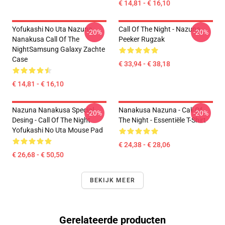
€ 14,81 - € 16,10
Yofukashi No Uta Nazuna
Call Of The Night - Nazuna
-20%
-20%
Nanakusa Call Of The
Peeker Rugzak
NightSamsung Galaxy Zachte
Case
€ 33,94 - € 38,18
€ 14,81 - € 16,10
Nazuna Nanakusa Special
Nanakusa Nazuna - Call Of
-20%
-20%
Desing - Call Of The Night
The Night - Essentiële T-Shirt
Yofukashi No Uta Mouse Pad
€ 24,38 - € 28,06
€ 26,68 - € 50,50
BEKIJK MEER
Gerelateerde producten