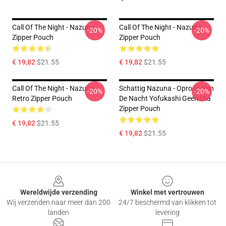
Call Of The Night - Nazuna
Call Of The Night - Nazuna
-20%
-20%
Zipper Pouch
Zipper Pouch
€ 19,82
$21.55
€ 19,82
$21.55
Call Of The Night - Nazuna
Schattig Nazuna - Oproep Van
-20%
-20%
Retro Zipper Pouch
De Nacht Yofukashi Geen Uta
Zipper Pouch
€ 19,82
$21.55
€ 19,82
$21.55
Footer
Wereldwijde verzending
Winkel met vertrouwen
Wij verzenden naar meer dan 200
24/7 beschermd van klikken tot
landen
levering