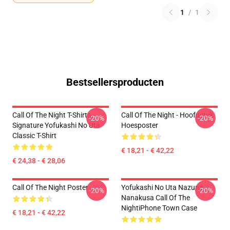
1
/
1
Bestsellersproducten
Call Of The Night T-Shirts -
Call Of The Night - Hoofdstuk
-20%
-20%
Signature Yofukashi No Uta
Hoesposter
Classic T-Shirt
€ 18,21 - € 42,22
€ 24,38 - € 28,06
Call Of The Night Poster
Yofukashi No Uta Nazuna
-20%
-20%
Nanakusa Call Of The
NightiPhone Town Case
€ 18,21 - € 42,22