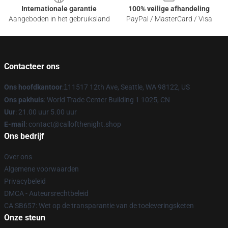
Internationale garantie
100% veilige afhandeling
Aangeboden in het gebruiksland
PayPal / MasterCard / Visa
Contacteer ons
Ons hoofdkantoor
:
1
11517 12th Ave, Seattle, WA 98122, US
Ons pakhuis
: World Trade Center Building 1 1025, CN
Uur
: 21.00 uur 5.00 uur
E-mail
: contact@callofthenight.shop
Ons bedrijf
Over ons
Algemene voorwaarden
Privacybeleid
DMCA - Auteursrechtbeleid
CA SB657: Wet op de transparantie van de toeleveringsketen
Onze steun