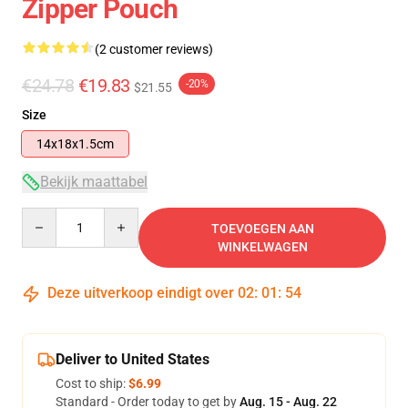
Zipper Pouch
(2 customer reviews)
€24.78
€19.83
-20%
$21.55
Size
14x18x1.5cm
Bekijk maattabel
Quantity
TOEVOEGEN AAN
WINKELWAGEN
Deze uitverkoop eindigt over
02
:
01
:
54
Deliver to United States
Cost to ship:
$6.99
Standard - Order today to get by
Aug. 15 - Aug. 22