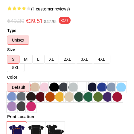
(1 customer reviews)
€49.39
€39.51
-20%
$42.95
Type
Unisex
Size
S
M
L
XL
2XL
3XL
4XL
5XL
Color
Default
Print Location