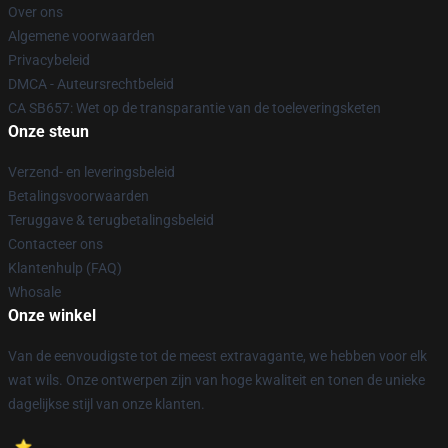
Over ons
Algemene voorwaarden
Privacybeleid
DMCA - Auteursrechtbeleid
CA SB657: Wet op de transparantie van de toeleveringsketen
Onze steun
Verzend- en leveringsbeleid
Betalingsvoorwaarden
Teruggave & terugbetalingsbeleid
Contacteer ons
Klantenhulp (FAQ)
Whosale
Onze winkel
Van de eenvoudigste tot de meest extravagante, we hebben voor elk
wat wils. Onze ontwerpen zijn van hoge kwaliteit en tonen de unieke
dagelijkse stijl van onze klanten.