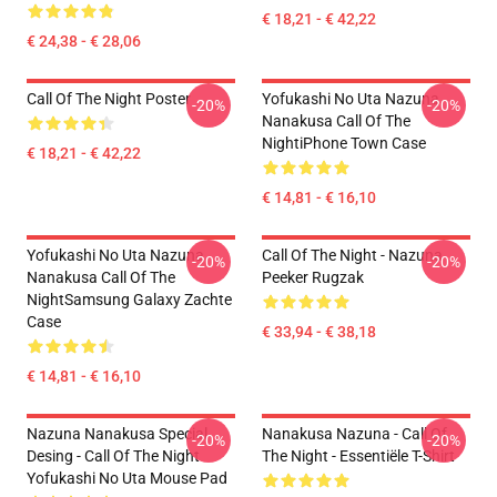
€ 18,21 - € 42,22
€ 24,38 - € 28,06
Call Of The Night Poster
Yofukashi No Uta Nazuna
-20%
-20%
Nanakusa Call Of The
NightiPhone Town Case
€ 18,21 - € 42,22
€ 14,81 - € 16,10
Yofukashi No Uta Nazuna
Call Of The Night - Nazuna
-20%
-20%
Nanakusa Call Of The
Peeker Rugzak
NightSamsung Galaxy Zachte
Case
€ 33,94 - € 38,18
€ 14,81 - € 16,10
Nazuna Nanakusa Special
Nanakusa Nazuna - Call Of
-20%
-20%
Desing - Call Of The Night
The Night - Essentiële T-Shirt
Yofukashi No Uta Mouse Pad