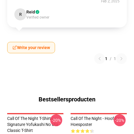
Feb 2, 2025
Reid
R
Verified owner
Write your review
1
/
1
Bestsellersproducten
Call Of The Night T-Shirts -
Call Of The Night - Hoofdstuk
-20%
-20%
Signature Yofukashi No Uta
Hoesposter
Classic T-Shirt