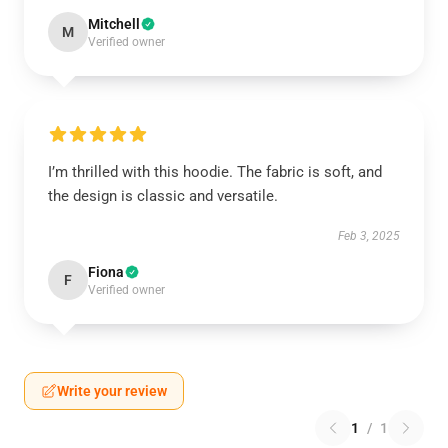
Mitchell
M
Verified owner
I’m thrilled with this hoodie. The fabric is soft, and
the design is classic and versatile.
Feb 3, 2025
Fiona
F
Verified owner
Write your review
1
/
1