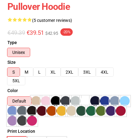
Pullover Hoodie
(5 customer reviews)
€49.39
€39.51
-20%
$42.95
Type
Unisex
Size
S
M
L
XL
2XL
3XL
4XL
5XL
Color
Default
Print Location