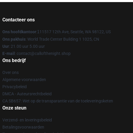
Contacteer ons
Ons hoofdkantoor
:
1
11517 12th Ave, Seattle, WA 98122, US
Ons pakhuis
: World Trade Center Building 1 1025, CN
Uur
: 21.00 uur 5.00 uur
E-mail
: contact@callofthenight.shop
Ons bedrijf
Over ons
Algemene voorwaarden
Privacybeleid
DMCA - Auteursrechtbeleid
CA SB657: Wet op de transparantie van de toeleveringsketen
Onze steun
Verzend- en leveringsbeleid
Betalingsvoorwaarden