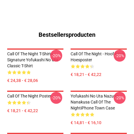
Bestsellersproducten
Call Of The Night T-Shirts -
Call Of The Night - Hoofdstuk
-20%
-20%
Signature Yofukashi No Uta
Hoesposter
Classic T-Shirt
€ 18,21 - € 42,22
€ 24,38 - € 28,06
Call Of The Night Poster
Yofukashi No Uta Nazuna
-20%
-20%
Nanakusa Call Of The
NightiPhone Town Case
€ 18,21 - € 42,22
€ 14,81 - € 16,10