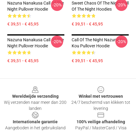
Nazuna Nanakusa Call Of The
Sweet Chaos Of The Night Call
-20%
-20%
Night Pullover Hoodie
Of The Night Hoodies
€ 39,51 - € 45,95
€ 39,51 - € 45,95
Nazuna Nanakusa Call Of The
Call Of The Night Nazuna En
-20%
-20%
Night Pullover Hoodie
Kou Pullover Hoodie
€ 39,51 - € 45,95
€ 39,51 - € 45,95
Footer
Wereldwijde verzending
Winkel met vertrouwen
Wij verzenden naar meer dan 200
24/7 beschermd van klikken tot
landen
levering
Internationale garantie
100% veilige afhandeling
Aangeboden in het gebruiksland
PayPal / MasterCard / Visa