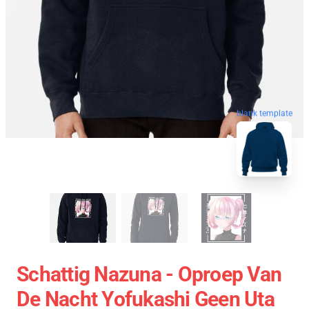
blank template
Schattig Nazuna - Oproep Van
De Nacht Yofukashi Geen Uta