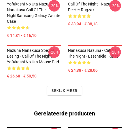
Yofukashi No Uta Nazuna
Call Of The Night - Nazuna
-20%
-20%
Nanakusa Call Of The
Peeker Rugzak
NightSamsung Galaxy Zachte
Case
€ 33,94 - € 38,18
€ 14,81 - € 16,10
Nazuna Nanakusa Special
Nanakusa Nazuna - Call Of
-20%
-20%
Desing - Call Of The Night
The Night - Essentiële T-Shirt
Yofukashi No Uta Mouse Pad
€ 24,38 - € 28,06
€ 26,68 - € 50,50
BEKIJK MEER
Gerelateerde producten