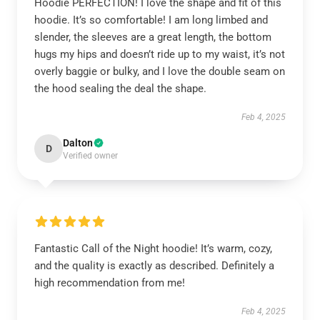
Hoodie PERFECTION! I love the shape and fit of this
hoodie. It’s so comfortable! I am long limbed and
slender, the sleeves are a great length, the bottom
hugs my hips and doesn’t ride up to my waist, it’s not
overly baggie or bulky, and I love the double seam on
the hood sealing the deal the shape.
Feb 4, 2025
Dalton
D
Verified owner
Fantastic Call of the Night hoodie! It’s warm, cozy,
and the quality is exactly as described. Definitely a
high recommendation from me!
Feb 4, 2025