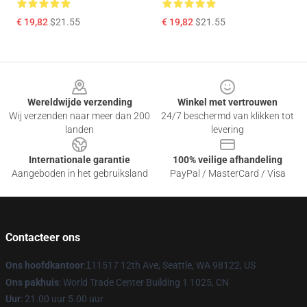
€ 19,82
$21.55
€ 19,82
$21.55
Footer
Wereldwijde verzending
Winkel met vertrouwen
Wij verzenden naar meer dan 200
24/7 beschermd van klikken tot
landen
levering
Internationale garantie
100% veilige afhandeling
Aangeboden in het gebruiksland
PayPal / MasterCard / Visa
Contacteer ons
Ons hoofdkantoor
:
1
11517 12th Ave, Seattle, WA 98122, US
Ons pakhuis
: World Trade Center Building 1 1025, CN
Uur
: 21.00 uur 5.00 uur