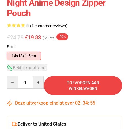
Night Anime Design Zipper
Pouch
(1 customer reviews)
€24.78
€19.83
-20%
$21.55
Size
14x18x1.5cm
Bekijk maattabel
Quantity
TOEVOEGEN AAN
WINKELWAGEN
Deze uitverkoop eindigt over
02
:
34
:
54
Deliver to United States