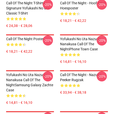
Call Of The Night T-Shirts -
Call Of The Night - Hoofdstuk
-20%
-20%
Signature Yofukashi No Uta
Hoesposter
Classic T-Shirt
€ 18,21 - € 42,22
€ 24,38 - € 28,06
Call Of The Night Poster
Yofukashi No Uta Nazuna
-20%
-20%
Nanakusa Call Of The
NightiPhone Town Case
€ 18,21 - € 42,22
€ 14,81 - € 16,10
Yofukashi No Uta Nazuna
Call Of The Night - Nazuna
-20%
-20%
Nanakusa Call Of The
Peeker Rugzak
NightSamsung Galaxy Zachte
Case
€ 33,94 - € 38,18
€ 14,81 - € 16,10