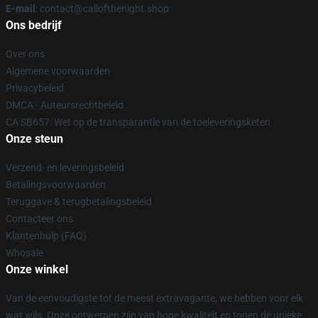
E-mail
: contact@callofthenight.shop
Ons bedrijf
Over ons
Algemene voorwaarden
Privacybeleid
DMCA - Auteursrechtbeleid
CA SB657: Wet op de transparantie van de toeleveringsketen
Onze steun
Verzend- en leveringsbeleid
Betalingsvoorwaarden
Teruggave & terugbetalingsbeleid
Contacteer ons
Klantenhulp (FAQ)
Whosale
Onze winkel
Van de eenvoudigste tot de meest extravagante, we hebben voor elk
wat wils. Onze ontwerpen zijn van hoge kwaliteit en tonen de unieke