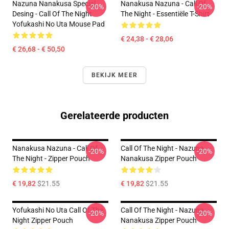
Nazuna Nanakusa Special
Nanakusa Nazuna - Call Of
-20%
-20%
Desing - Call Of The Night
The Night - Essentiële T-Shirt
Yofukashi No Uta Mouse Pad
€ 24,38 - € 28,06
€ 26,68 - € 50,50
BEKIJK MEER
Gerelateerde producten
Nanakusa Nazuna - Call Of
Call Of The Night - Nazuna
-20%
-20%
The Night - Zipper Pouch
Nanakusa Zipper Pouch
€ 19,82
$21.55
€ 19,82
$21.55
Yofukashi No Uta Call Of The
Call Of The Night - Nazuna
-20%
-20%
Night Zipper Pouch
Nanakusa Zipper Pouch