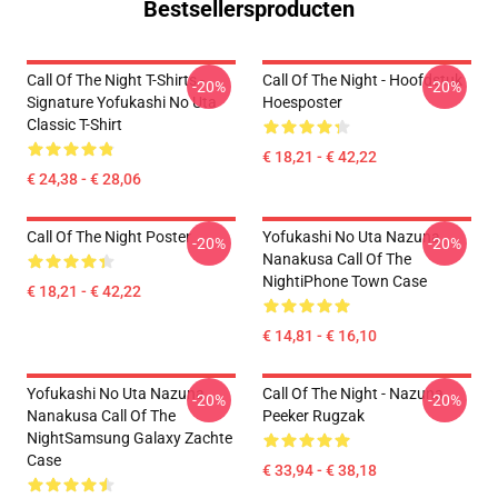
Bestsellersproducten
Call Of The Night T-Shirts -
Call Of The Night - Hoofdstuk
-20%
-20%
Signature Yofukashi No Uta
Hoesposter
Classic T-Shirt
€ 18,21 - € 42,22
€ 24,38 - € 28,06
Call Of The Night Poster
Yofukashi No Uta Nazuna
-20%
-20%
Nanakusa Call Of The
NightiPhone Town Case
€ 18,21 - € 42,22
€ 14,81 - € 16,10
Yofukashi No Uta Nazuna
Call Of The Night - Nazuna
-20%
-20%
Nanakusa Call Of The
Peeker Rugzak
NightSamsung Galaxy Zachte
Case
€ 33,94 - € 38,18