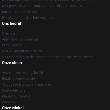
Ons pakhuis
: World Trade Center Building 1 1025, CN
Uur
: 21.00 uur 5.00 uur
E-mail
: contact@callofthenight.shop
Ons bedrijf
Over ons
Algemene voorwaarden
Privacybeleid
DMCA - Auteursrechtbeleid
CA SB657: Wet op de transparantie van de toeleveringsketen
Onze steun
Verzend- en leveringsbeleid
Betalingsvoorwaarden
Teruggave & terugbetalingsbeleid
Contacteer ons
Klantenhulp (FAQ)
Whosale
Onze winkel