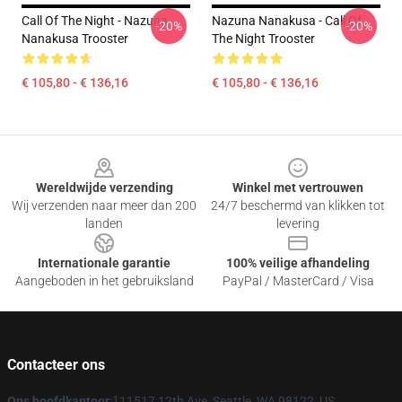
Call Of The Night - Nazuna
Nazuna Nanakusa - Call Of
-20%
-20%
Nanakusa Trooster
The Night Trooster
€ 105,80 - € 136,16
€ 105,80 - € 136,16
Footer
Wereldwijde verzending
Winkel met vertrouwen
Wij verzenden naar meer dan 200
24/7 beschermd van klikken tot
landen
levering
Internationale garantie
100% veilige afhandeling
Aangeboden in het gebruiksland
PayPal / MasterCard / Visa
Contacteer ons
Ons hoofdkantoor
:
1
11517 12th Ave, Seattle, WA 98122, US