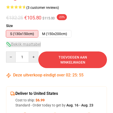
(3 customer reviews)
€132.25
€105.80
-20%
$115.00
Size
S (130x150cm)
M (150x200cm)
Bekijk maattabel
Quantity
TOEVOEGEN AAN
WINKELWAGEN
Deze uitverkoop eindigt over
02
:
25
:
54
Deliver to United States
Cost to ship:
$6.99
Standard - Order today to get by
Aug. 16 - Aug. 23