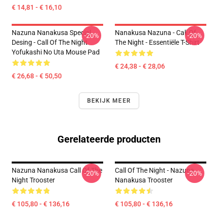
€ 14,81 - € 16,10
Nazuna Nanakusa Special
Nanakusa Nazuna - Call Of
-20%
-20%
Desing - Call Of The Night
The Night - Essentiële T-Shirt
Yofukashi No Uta Mouse Pad
€ 24,38 - € 28,06
€ 26,68 - € 50,50
BEKIJK MEER
Gerelateerde producten
Nazuna Nanakusa Call Of The
Call Of The Night - Nazuna
-20%
-20%
Night Trooster
Nanakusa Trooster
€ 105,80 - € 136,16
€ 105,80 - € 136,16