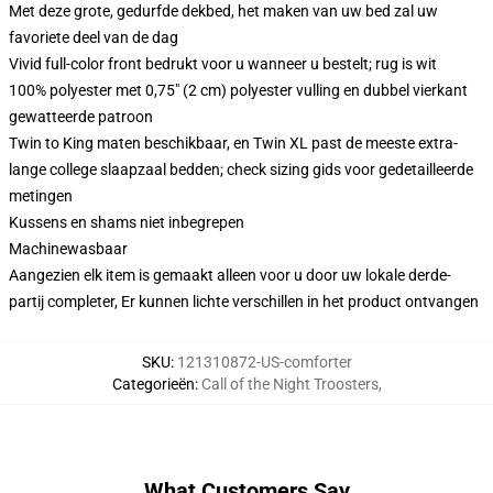
Met deze grote, gedurfde dekbed, het maken van uw bed zal uw
favoriete deel van de dag
Vivid full-color front bedrukt voor u wanneer u bestelt; rug is wit
100% polyester met 0,75" (2 cm) polyester vulling en dubbel vierkant
gewatteerde patroon
Twin to King maten beschikbaar, en Twin XL past de meeste extra-
lange college slaapzaal bedden; check sizing gids voor gedetailleerde
metingen
Kussens en shams niet inbegrepen
Machinewasbaar
Aangezien elk item is gemaakt alleen voor u door uw lokale derde-
partij completer, Er kunnen lichte verschillen in het product ontvangen
SKU
:
121310872-US-comforter
Categorieën
:
Call of the Night Troosters
,
What Customers Say