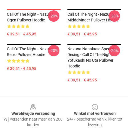
Call Of The Night - Nazuna
Call Of The Night - Nazuna
-20%
-20%
Ogen Pullover Hoodie
Middelvinger Pullover Hoodie
€ 39,51 - € 45,95
€ 39,51 - € 45,95
Call Of The Night - Nazuna
Nazuna Nanakusa Special
-20%
-20%
Retro Pullover Hoodie
Desing - Call Of The Night -
Yofukashi No Uta Pullover
Hoodie
€ 39,51 - € 45,95
€ 39,51 - € 45,95
Footer
Wereldwijde verzending
Winkel met vertrouwen
Wij verzenden naar meer dan 200
24/7 beschermd van klikken tot
landen
levering