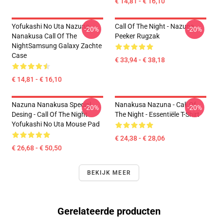
€ 14,81 - € 16,10
Yofukashi No Uta Nazuna
Call Of The Night - Nazuna
-20%
-20%
Nanakusa Call Of The
Peeker Rugzak
NightSamsung Galaxy Zachte
Case
€ 33,94 - € 38,18
€ 14,81 - € 16,10
Nazuna Nanakusa Special
Nanakusa Nazuna - Call Of
-20%
-20%
Desing - Call Of The Night
The Night - Essentiële T-Shirt
Yofukashi No Uta Mouse Pad
€ 24,38 - € 28,06
€ 26,68 - € 50,50
BEKIJK MEER
Gerelateerde producten