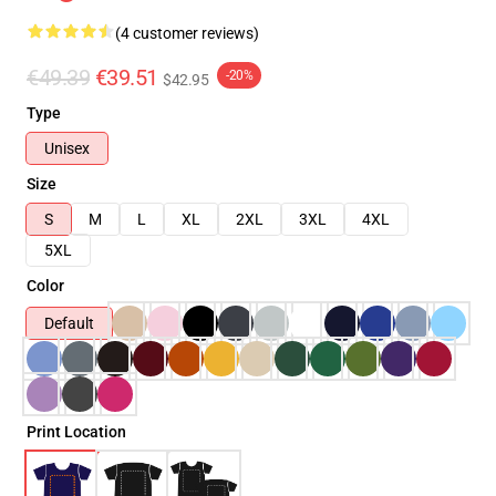
(4 customer reviews)
€49.39
€39.51
-20%
$42.95
Type
Unisex
Size
S
M
L
XL
2XL
3XL
4XL
5XL
Color
Default
Print Location