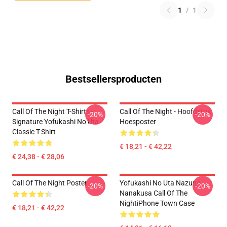
1
/
1
Bestsellersproducten
Call Of The Night T-Shirts -
Call Of The Night - Hoofdstuk
-20%
-20%
Signature Yofukashi No Uta
Hoesposter
Classic T-Shirt
€ 18,21 - € 42,22
€ 24,38 - € 28,06
Call Of The Night Poster
Yofukashi No Uta Nazuna
-20%
-20%
Nanakusa Call Of The
NightiPhone Town Case
€ 18,21 - € 42,22