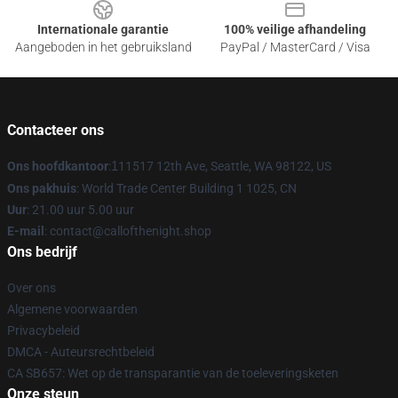
Internationale garantie
100% veilige afhandeling
Aangeboden in het gebruiksland
PayPal / MasterCard / Visa
Contacteer ons
Ons hoofdkantoor
:
1
11517 12th Ave, Seattle, WA 98122, US
Ons pakhuis
: World Trade Center Building 1 1025, CN
Uur
: 21.00 uur 5.00 uur
E-mail
: contact@callofthenight.shop
Ons bedrijf
Over ons
Algemene voorwaarden
Privacybeleid
DMCA - Auteursrechtbeleid
CA SB657: Wet op de transparantie van de toeleveringsketen
Onze steun