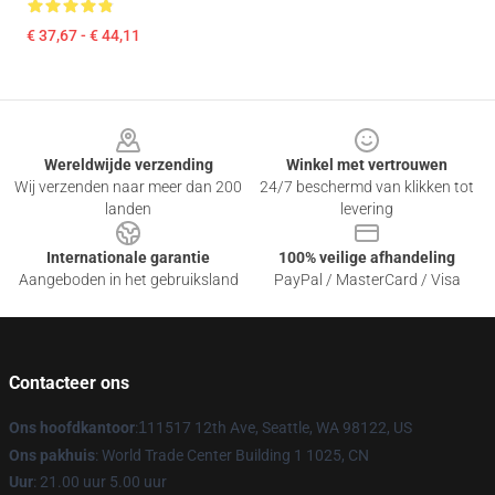
€ 37,67 - € 44,11
Footer
Wereldwijde verzending
Winkel met vertrouwen
Wij verzenden naar meer dan 200
24/7 beschermd van klikken tot
landen
levering
Internationale garantie
100% veilige afhandeling
Aangeboden in het gebruiksland
PayPal / MasterCard / Visa
Contacteer ons
Ons hoofdkantoor
:
1
11517 12th Ave, Seattle, WA 98122, US
Ons pakhuis
: World Trade Center Building 1 1025, CN
Uur
: 21.00 uur 5.00 uur