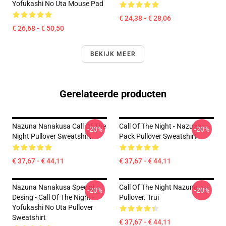
Yofukashi No Uta Mouse Pad
€ 24,38 - € 28,06
€ 26,68 - € 50,50
BEKIJK MEER
Gerelateerde producten
Nazuna Nanakusa Call Of The
Call Of The Night - Nazuna
-20%
-20%
Night Pullover Sweatshirt
Pack Pullover Sweatshirt
€ 37,67 - € 44,11
€ 37,67 - € 44,11
Nazuna Nanakusa Special
Call Of The Night Nazuna
-20%
-20%
Desing - Call Of The Night -
Pullover. Trui
Yofukashi No Uta Pullover
Sweatshirt
€ 37,67 - € 44,11