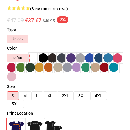
(3 customer reviews)
€47.09
€37.67
-20%
$40.95
Type
Unisex
Color
Default
Size
S
M
L
XL
2XL
3XL
4XL
5XL
Print Location