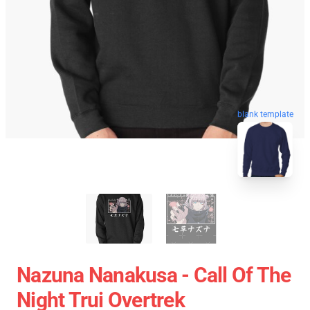
blank template
Nazuna Nanakusa - Call Of The
Night Trui Overtrek