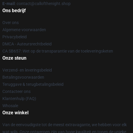
E-mail
: contact@callofthenight.shop
Ons bedrijf
Over ons
Algemene voorwaarden
Privacybeleid
DMCA - Auteursrechtbeleid
CA SB657: Wet op de transparantie van de toeleveringsketen
Onze steun
Verzend- en leveringsbeleid
Betalingsvoorwaarden
Teruggave & terugbetalingsbeleid
Contacteer ons
Klantenhulp (FAQ)
Whosale
Onze winkel
Van de eenvoudigste tot de meest extravagante, we hebben voor elk
wat wils. Onze ontwerpen zijn van hoge kwaliteit en tonen de unieke