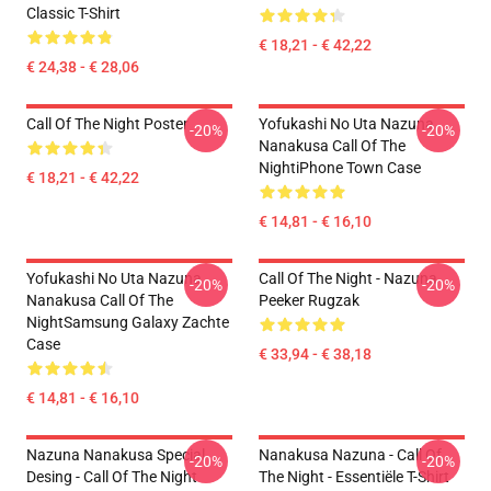
Classic T-Shirt
€ 18,21 - € 42,22
€ 24,38 - € 28,06
Call Of The Night Poster
Yofukashi No Uta Nazuna
-20%
-20%
Nanakusa Call Of The
NightiPhone Town Case
€ 18,21 - € 42,22
€ 14,81 - € 16,10
Yofukashi No Uta Nazuna
Call Of The Night - Nazuna
-20%
-20%
Nanakusa Call Of The
Peeker Rugzak
NightSamsung Galaxy Zachte
Case
€ 33,94 - € 38,18
€ 14,81 - € 16,10
Nazuna Nanakusa Special
Nanakusa Nazuna - Call Of
-20%
-20%
Desing - Call Of The Night
The Night - Essentiële T-Shirt