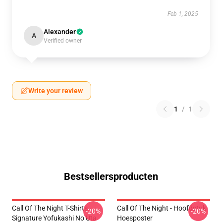
Feb 1, 2025
Alexander
A
Verified owner
Write your review
1
/
1
Bestsellersproducten
Call Of The Night T-Shirts -
Call Of The Night - Hoofdstuk
-20%
-20%
Signature Yofukashi No Uta
Hoesposter