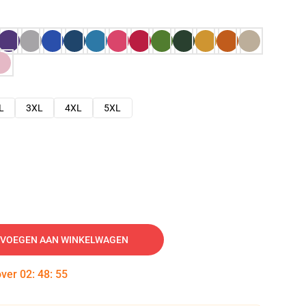
L
3XL
4XL
5XL
VOEGEN AAN WINKELWAGEN
over
02
:
48
:
54