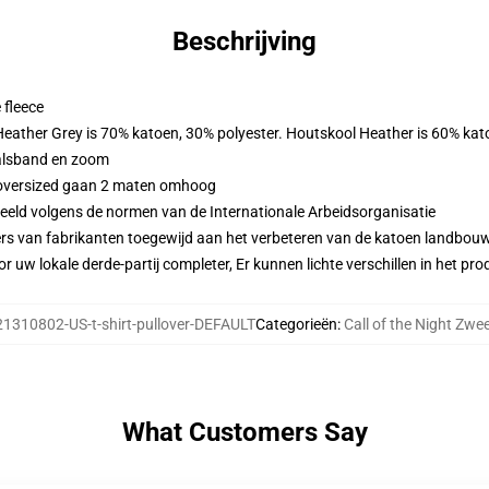
Beschrijving
 fleece
 Heather Grey is 70% katoen, 30% polyester. Houtskool Heather is 60% kat
alsband en zoom
n oversized gaan 2 maten omhoog
eeld volgens de normen van de Internationale Arbeidsorganisatie
ers van fabrikanten toegewijd aan het verbeteren van de katoen landbouw 
r uw lokale derde-partij completer, Er kunnen lichte verschillen in het p
21310802-US-t-shirt-pullover-DEFAULT
Categorieën
:
Call of the Night Zwee
What Customers Say