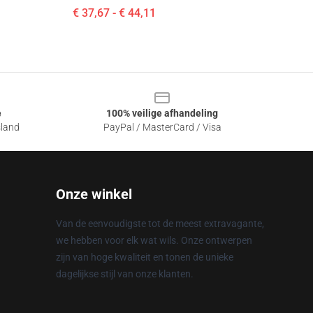
€ 37,67 - € 44,11
e
100% veilige afhandeling
sland
PayPal / MasterCard / Visa
Onze winkel
Van de eenvoudigste tot de meest extravagante,
we hebben voor elk wat wils. Onze ontwerpen
zijn van hoge kwaliteit en tonen de unieke
dagelijkse stijl van onze klanten.