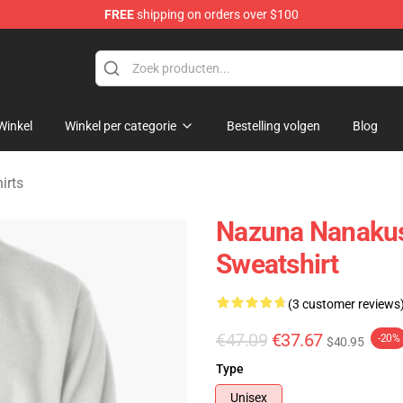
FREE
shipping on orders over $100
chandise Shop
Winkel
Winkel per categorie
Bestelling volgen
Blog
irts
Nazuna Nanakusa
Sweatshirt
(3 customer reviews
€47.09
€37.67
-20%
$40.95
Type
Unisex