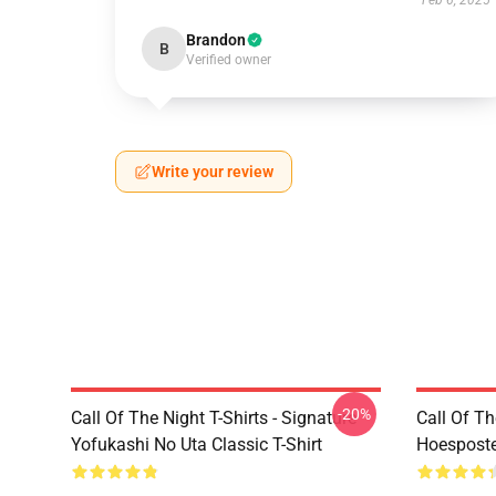
Feb 6, 2025
Brandon
B
Verified owner
Write your review
-20%
Call Of The Night T-Shirts - Signature
Call Of Th
Yofukashi No Uta Classic T-Shirt
Hoesposte