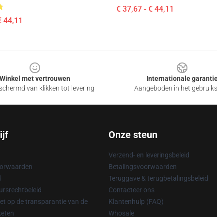
€ 37,67 - € 44,11
€ 44,11
Winkel met vertrouwen
Internationale garanti
chermd van klikken tot levering
Aangeboden in het gebruik
jf
Onze steun
Verzend- en leveringsbeleid
oorwaarden
Betalingsvoorwaarden
d
Teruggave & terugbetalingsbeleid
rsrechtbeleid
Contacteer ons
t op de transparantie van de
Klantenhulp (FAQ)
keten
Whosale