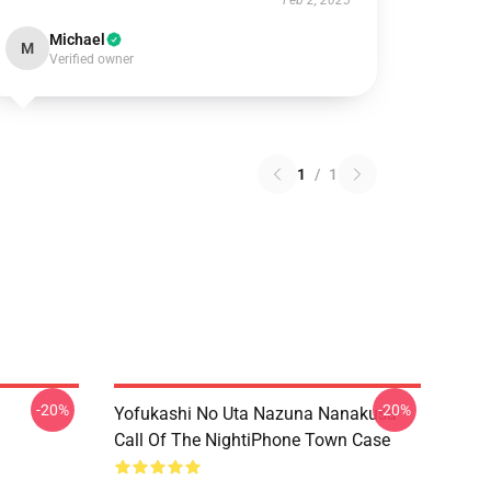
Feb 2, 2025
Michael
M
Verified owner
1
/
1
-20%
-20%
Yofukashi No Uta Nazuna Nanakusa
Call Of The NightiPhone Town Case