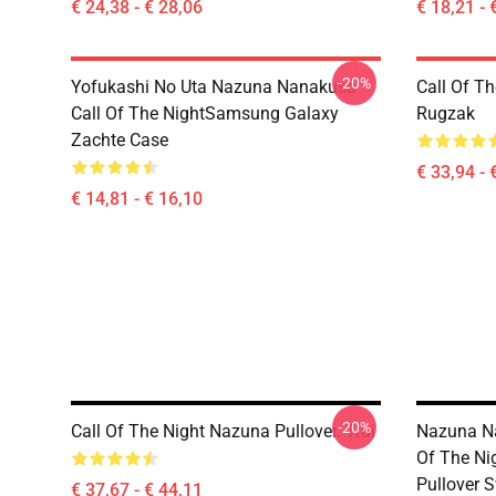
€ 24,38 - € 28,06
€ 18,21 - 
-20%
Yofukashi No Uta Nazuna Nanakusa
Call Of T
Call Of The NightSamsung Galaxy
Rugzak
Zachte Case
€ 33,94 - 
€ 14,81 - € 16,10
-20%
Call Of The Night Nazuna Pullover. Trui
Nazuna Na
Of The Ni
Pullover S
€ 37,67 - € 44,11