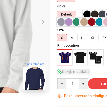
Color
Default
Size
S
M
L
XL
2X
Print Location
blank template
Bekijk maattabel
Quantity
TOE
Deze uitverkoop eindigt 