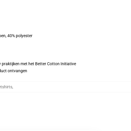
oen, 40% polyester
praktijken met het Better Cotton Initiative
roduct ontvangen
tshirts
,