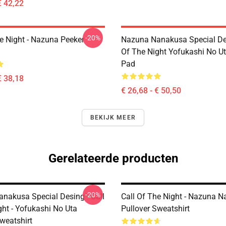
€ 42,22
-20%
he Night - Nazuna Peeker
Nazuna Nanakusa Special Des
Of The Night Yofukashi No U
Pad
€ 38,18
€ 26,68 - € 50,50
BEKIJK MEER
Gerelateerde producten
-20%
nakusa Special Desing - Call
Call Of The Night - Nazuna 
ght - Yofukashi No Uta
Pullover Sweatshirt
weatshirt