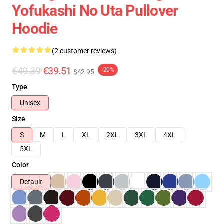
Yofukashi No Uta Pullover
Hoodie
(2 customer reviews)
€49.39
€39.51
-20%
$42.95
Type
Unisex
Size
S
M
L
XL
2XL
3XL
4XL
5XL
Color
Default