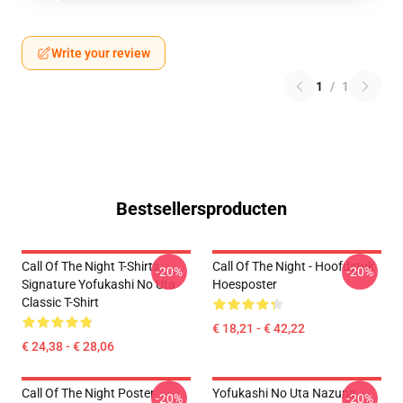
Write your review
1
/
1
Bestsellersproducten
Call Of The Night T-Shirts -
Call Of The Night - Hoofdstuk
-20%
-20%
Signature Yofukashi No Uta
Hoesposter
Classic T-Shirt
€ 18,21 - € 42,22
€ 24,38 - € 28,06
Call Of The Night Poster
Yofukashi No Uta Nazuna
-20%
-20%