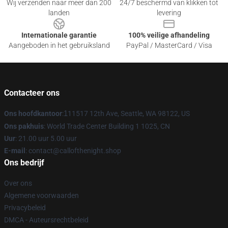
Wij verzenden naar meer dan 200
24/7 beschermd van klikken tot
landen
levering
Internationale garantie
100% veilige afhandeling
Aangeboden in het gebruiksland
PayPal / MasterCard / Visa
Contacteer ons
Ons hoofdkantoor
:
1
11517 12th Ave, Seattle, WA 98122, US
Ons pakhuis
: World Trade Center Building 1 1025, CN
Uur
: 21.00 uur 5.00 uur
E-mail
: contact@callofthenight.shop
Ons bedrijf
Over ons
Algemene voorwaarden
Privacybeleid
DMCA - Auteursrechtbeleid