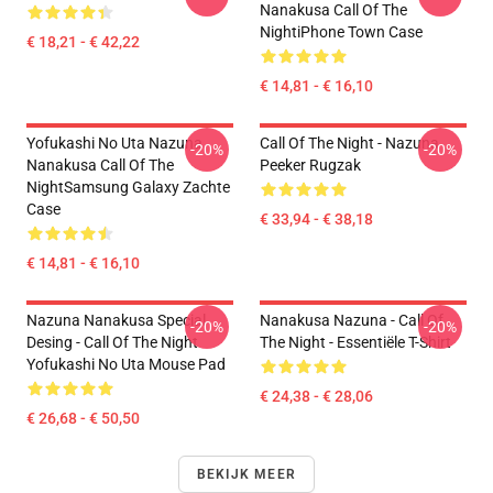
Nanakusa Call Of The
NightiPhone Town Case
€ 18,21 - € 42,22
€ 14,81 - € 16,10
Yofukashi No Uta Nazuna
Call Of The Night - Nazuna
-20%
-20%
Nanakusa Call Of The
Peeker Rugzak
NightSamsung Galaxy Zachte
Case
€ 33,94 - € 38,18
€ 14,81 - € 16,10
Nazuna Nanakusa Special
Nanakusa Nazuna - Call Of
-20%
-20%
Desing - Call Of The Night
The Night - Essentiële T-Shirt
Yofukashi No Uta Mouse Pad
€ 24,38 - € 28,06
€ 26,68 - € 50,50
BEKIJK MEER