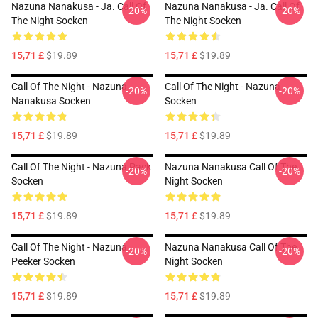
Nazuna Nanakusa - Ja. Call Of
Nazuna Nanakusa - Ja. Call Of
-20%
-20%
The Night Socken
The Night Socken
15,71 £
$19.89
15,71 £
$19.89
Call Of The Night - Nazuna
Call Of The Night - Nazuna
-20%
-20%
Nanakusa Socken
Socken
15,71 £
$19.89
15,71 £
$19.89
Call Of The Night - Nazuna Pack
Nazuna Nanakusa Call Of The
-20%
-20%
Socken
Night Socken
15,71 £
$19.89
15,71 £
$19.89
Call Of The Night - Nazuna
Nazuna Nanakusa Call Of The
-20%
-20%
Peeker Socken
Night Socken
15,71 £
$19.89
15,71 £
$19.89