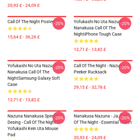
20,93 £ - 24,09 £
Call Of The Night Poster
Yofukashi No Uta Nazuna
-20%
-20%
Nanakusa Call Of The
NightiPhone Tough Case
15,64 £ - 36,26 £
12,71 £ - 13,82 £
Yofukashi No Uta Nazuna
Call Of The Night - Nazuna
-20%
-20%
Nanakusa Call Of The
Peeker Rucksack
NightSamsung Galaxy Soft
Case
29,15 £ - 32,78 £
12,71 £ - 13,82 £
Nazuna Nanakusa Special
Nanakusa Nazuna - Ja. Call
-20%
-20%
Desing - Call Of The Night -
Of The Night - Essential T-Shirt
Yofukashi Kein Uta Mouse
Pad
20,93 £ - 24,09 £