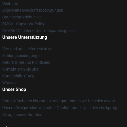
Über uns
Allgemeine Geschäftsbedingungen
Datenschutzrichtlinien
DMCA - Copyright Policy
CA SB657: Lieferkettentransparenzgesetz
Unsere Unterstützung
Versand und Lieferrichtlinien
Zahlungsbedingungen
Return & Refund Richtlinien
Kontaktieren Sie uns
Kundenhilfe (FAQ)
Whosale
Unser Shop
Vom einfachsten bis zum extravagant haben wir für jeden etwas.
Unsere Designs sind von hoher Qualität und zeigen den einzigartigen
Alltag unserer Kunden.