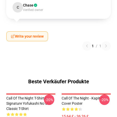
Chase
C
Verified owner
Write your review
1
/
1
Beste Verkäufer Produkte
Call Of The Night T-Shirts -
Call Of The Night - Kapitel
-20%
-20%
Signature Yofukashi No Uta
Cover Poster
Classic T-Shirt
15,64 £ - 36,26 £