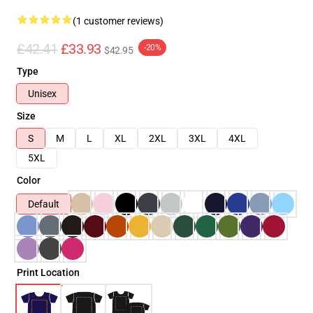
(1 customer reviews)
£42.41
£33.93
-20%
$42.95
Type
Unisex
Size
S
M
L
XL
2XL
3XL
4XL
5XL
Color
Default
Print Location