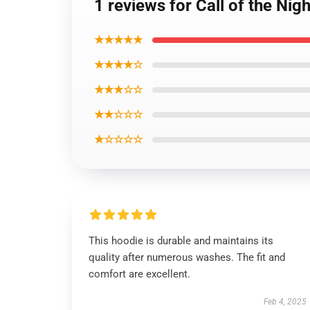
1 reviews for Call of the Nig
★★★★★
★★★★☆
★★★☆☆
★★☆☆☆
★☆☆☆☆
This hoodie is durable and maintains its
quality after numerous washes. The fit and
comfort are excellent.
Feb 4, 2025