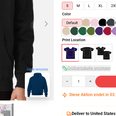
S
M
L
XL
2X
Color
Default
Print Location
Größentabelle anzeigen
blank template
Quantity
Diese Aktion endet in
03
Deliver to United States