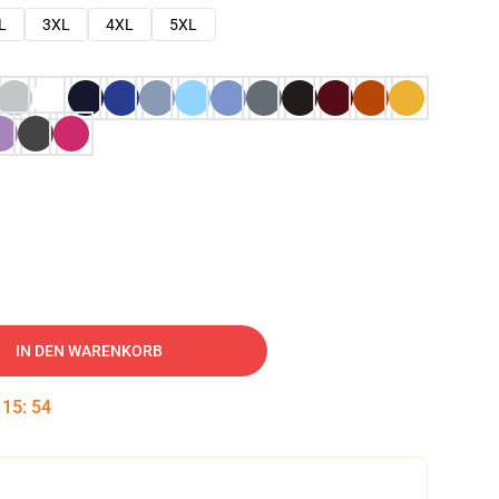
L
3XL
4XL
5XL
IN DEN WARENKORB
:
15
:
53