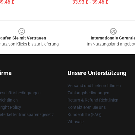
39,46 £
33,93 £ - 39,46 £
aufen Sie mit Vertrauen
Internationale Garanti
utz von Klicks bis zur Lieferung
Im Nutzungsland angebo
irma
Unsere Unterstützung
Versand und Lieferrichtlinien
Geschäftsbedingungen
Zahlungsbedingungen
ichtlinien
Return & Refund Richtlinien
ight Policy
Kontaktieren Sie uns
eferkettentransparenzgesetz
Kundenhilfe (FAQ)
Whosale