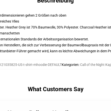
Beschreibung
erdimensionieren gehen 2 Größen nach oben
eiches Vlies
er. Heather Grey ist 70% Baumwolle, 30% Polyester. Charcoal Heather i
nmanschetten
nternationalen Standards der Arbeitsorganisation bewertet.
n Herstellern, die sich zur Verbesserung der Baumwollbaupraxis mit der Be
 Drittanbieter-Führer gemacht wird, kann es leichte Abweichungen in dem P
121035825-US-t-shirt-mhoodie-DEFAULT
Kategorien
:
Call of the Night K
What Customers Say