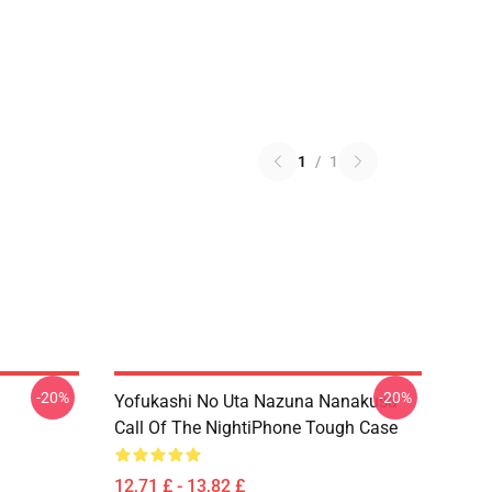
1
/
1
-20%
-20%
Yofukashi No Uta Nazuna Nanakusa
Call Of The NightiPhone Tough Case
12,71 £ - 13,82 £