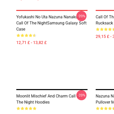
-20%
Yofukashi No Uta Nazuna Nanakusa
Call Of T
Call Of The NightSamsung Galaxy Soft
Rucksack
Case
29,15 £ - 
12,71 £ - 13,82 £
-20%
Moonlit Mischief And Charm Call Of
Nazuna Na
The Night Hoodies
Pullover 