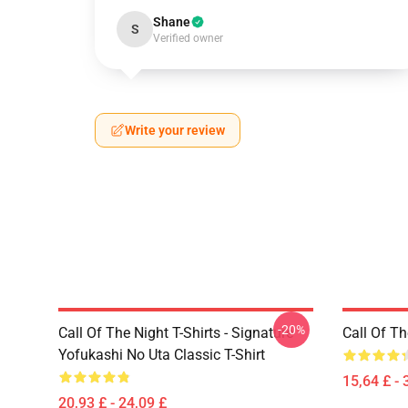
Shane
S
Verified owner
Write your review
-20%
Call Of The Night T-Shirts - Signature
Call Of Th
Yofukashi No Uta Classic T-Shirt
15,64 £ - 
20,93 £ - 24,09 £