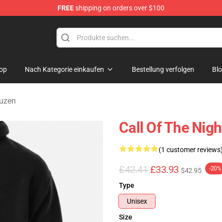
FREE
shipping on orders over $100
chandise Shop
op
Nach Kategorie einkaufen
Bestellung verfolgen
Bl
puzen
Call Of The Nig
(1 customer reviews
£42.41
£33.93
-20%
$42.95
Type
Unisex
Size