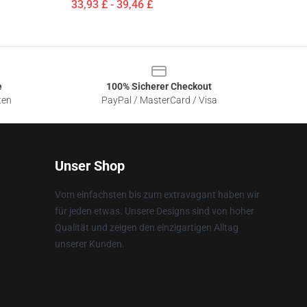
33,93 £ - 39,46 £
e
100% Sicherer Checkout
ten
PayPal / MasterCard / Visa
Unser Shop
Vom einfachsten bis zum extravagant haben wir
für jeden etwas. Unsere Designs sind von hoher
Qualität und zeigen den einzigartigen Alltag
unserer Kunden.