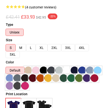
(4 customer reviews)
£42.41
£33.93
-20%
$42.95
Type
Unisex
Size
S
M
L
XL
2XL
3XL
4XL
5XL
Color
Default
Print Location