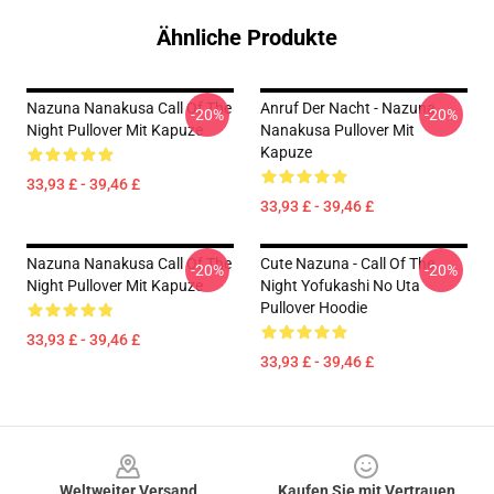
Ähnliche Produkte
Nazuna Nanakusa Call Of The
Anruf Der Nacht - Nazuna
-20%
-20%
Night Pullover Mit Kapuze
Nanakusa Pullover Mit
Kapuze
33,93 £ - 39,46 £
33,93 £ - 39,46 £
Nazuna Nanakusa Call Of The
Cute Nazuna - Call Of The
-20%
-20%
Night Pullover Mit Kapuze
Night Yofukashi No Uta
Pullover Hoodie
33,93 £ - 39,46 £
33,93 £ - 39,46 £
Footer
Weltweiter Versand
Kaufen Sie mit Vertrauen