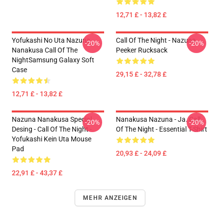
12,71 £ - 13,82 £
Yofukashi No Uta Nazuna
Call Of The Night - Nazuna
-20%
-20%
Nanakusa Call Of The
Peeker Rucksack
NightSamsung Galaxy Soft
Case
29,15 £ - 32,78 £
12,71 £ - 13,82 £
Nazuna Nanakusa Special
Nanakusa Nazuna - Ja. Call
-20%
-20%
Desing - Call Of The Night -
Of The Night - Essential T-Shirt
Yofukashi Kein Uta Mouse
Pad
20,93 £ - 24,09 £
22,91 £ - 43,37 £
MEHR ANZEIGEN