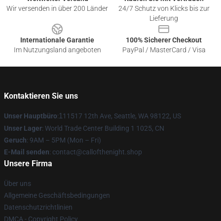
Wir versenden in über 200 Länder
24/7 Schutz von Klicks bis zur
Lieferung
Internationale Garantie
100% Sicherer Checkout
Im Nutzungsland angeboten
PayPal / MasterCard / Visa
Kontaktieren Sie uns
Unser Hauptbüro
:
1
11517 12th Ave, Seattle, WA 98122, US
Unser Lager
: World Trade Center Building 1 1025, CN
Geruch
: 9AM – 5PM (Mon – Fri)
E-Mail senden
: contact@callofthenight.shop
Unsere Firma
Über uns
Allgemeine Geschäftsbedingungen
Datenschutzrichtlinien
DMCA - Copyright Policy