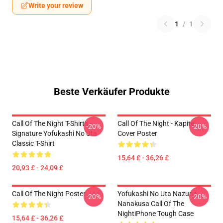
Write your review
1
/
1
Beste Verkäufer Produkte
Call Of The Night T-Shirts -
Call Of The Night - Kapitel
-20%
-20%
Signature Yofukashi No Uta
Cover Poster
Classic T-Shirt
15,64 £ - 36,26 £
20,93 £ - 24,09 £
Call Of The Night Poster
Yofukashi No Uta Nazuna
-20%
-20%
Nanakusa Call Of The
NightiPhone Tough Case
15,64 £ - 36,26 £