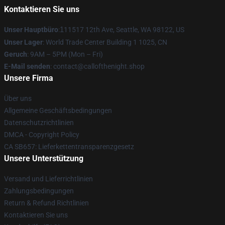
Kontaktieren Sie uns
Unser Hauptbüro
:
1
11517 12th Ave, Seattle, WA 98122, US
Unser Lager
: World Trade Center Building 1 1025, CN
Geruch
: 9AM – 5PM (Mon – Fri)
E-Mail senden
: contact@callofthenight.shop
Unsere Firma
Über uns
Allgemeine Geschäftsbedingungen
Datenschutzrichtlinien
DMCA - Copyright Policy
CA SB657: Lieferkettentransparenzgesetz
Unsere Unterstützung
Versand und Lieferrichtlinien
Zahlungsbedingungen
Return & Refund Richtlinien
Kontaktieren Sie uns