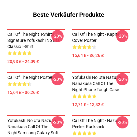
Beste Verkäufer Produkte
Call Of The Night T-Shirts -
Call Of The Night - Kapitel
-20%
-20%
Signature Yofukashi No Uta
Cover Poster
Classic T-Shirt
15,64 £ - 36,26 £
20,93 £ - 24,09 £
Call Of The Night Poster
Yofukashi No Uta Nazuna
-20%
-20%
Nanakusa Call Of The
NightiPhone Tough Case
15,64 £ - 36,26 £
12,71 £ - 13,82 £
Yofukashi No Uta Nazuna
Call Of The Night - Nazuna
-20%
-20%
Nanakusa Call Of The
Peeker Rucksack
NightSamsung Galaxy Soft