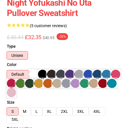
Night Yofukashi No Uta
Pullover Sweatshirt
(5 customer reviews)
£40.44
£32.35
-20%
$40.95
Type
Unisex
Color
Default
Size
S
M
L
XL
2XL
3XL
4XL
5XL