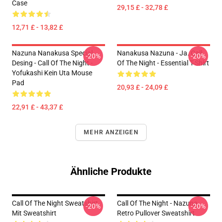
Case
29,15 £ - 32,78 £
12,71 £ - 13,82 £
Nazuna Nanakusa Special
Nanakusa Nazuna - Ja. Call
-20%
-20%
Desing - Call Of The Night -
Of The Night - Essential T-Shirt
Yofukashi Kein Uta Mouse
Pad
20,93 £ - 24,09 £
22,91 £ - 43,37 £
MEHR ANZEIGEN
Ähnliche Produkte
Call Of The Night Sweatshirt
Call Of The Night - Nazuna
-20%
-20%
Mit Sweatshirt
Retro Pullover Sweatshirt