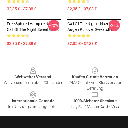
32,35 £ - 37,88 £
32,35 £ - 37,88 £
Free Spirited Vampire Nature
Call Of The Night - Nazuna
-20%
-20%
Call Of The Night Sweatshirts
Augen Pullover Sweatshirt
32,35 £ - 37,88 £
32,35 £ - 37,88 £
Footer
Weltweiter Versand
Kaufen Sie mit Vertrauen
Wir versenden in über 200 Länder
24/7 Schutz von Klicks bis zur
Lieferung
Internationale Garantie
100% Sicherer Checkout
Im Nutzungsland angeboten
PayPal / MasterCard / Visa