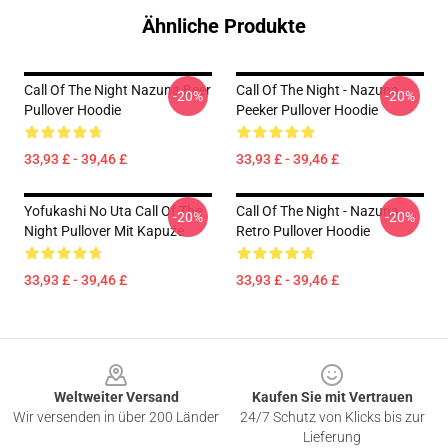
Ähnliche Produkte
Call Of The Night Nazuna Beer
Call Of The Night - Nazuna
-20%
-20%
Pullover Hoodie
Peeker Pullover Hoodie
33,93 £ - 39,46 £
33,93 £ - 39,46 £
Yofukashi No Uta Call Of The
Call Of The Night - Nazuna
-20%
-20%
Night Pullover Mit Kapuze
Retro Pullover Hoodie
33,93 £ - 39,46 £
33,93 £ - 39,46 £
Footer
Weltweiter Versand
Kaufen Sie mit Vertrauen
Wir versenden in über 200 Länder
24/7 Schutz von Klicks bis zur
Lieferung