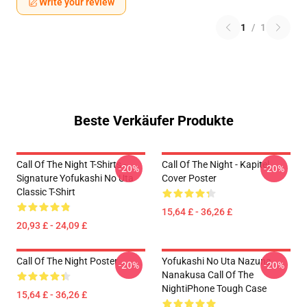
Write your review
1
/
1
Beste Verkäufer Produkte
Call Of The Night T-Shirts -
Call Of The Night - Kapitel
-20%
-20%
Signature Yofukashi No Uta
Cover Poster
Classic T-Shirt
15,64 £ - 36,26 £
20,93 £ - 24,09 £
Call Of The Night Poster
Yofukashi No Uta Nazuna
-20%
-20%
Nanakusa Call Of The
NightiPhone Tough Case
15,64 £ - 36,26 £