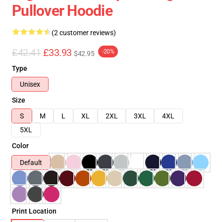
Pullover Hoodie
(2 customer reviews)
£42.41
£33.93
-20%
$42.95
Type
Unisex
Size
S
M
L
XL
2XL
3XL
4XL
5XL
Color
Default
Print Location