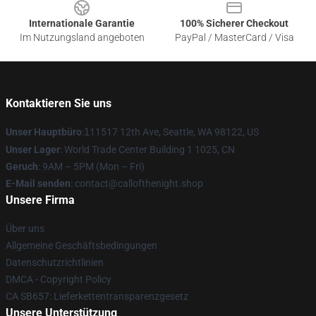
Internationale Garantie
100% Sicherer Checkout
Im Nutzungsland angeboten
PayPal / MasterCard / Visa
Kontaktieren Sie uns
Unser Hauptbüro
:
1
11517 12th Ave, Seattle, WA 98122, US
Unser Lager
: World Trade Center Building 1 1025, CN
Geruch
: 9AM – 5PM (Mon – Fri)
E-Mail senden
: contact@callofthenight.shop
Unsere Firma
Über uns
Allgemeine Geschäftsbedingungen
Datenschutzrichtlinien
DMCA - Copyright Policy
CA SB657: Lieferkettentransparenzgesetz
Unsere Unterstützung