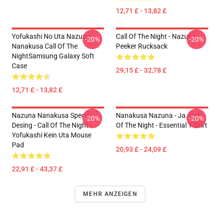
12,71 £ - 13,82 £
Yofukashi No Uta Nazuna
Call Of The Night - Nazuna
-20%
-20%
Nanakusa Call Of The
Peeker Rucksack
NightSamsung Galaxy Soft
Case
29,15 £ - 32,78 £
12,71 £ - 13,82 £
Nazuna Nanakusa Special
Nanakusa Nazuna - Ja. Call
-20%
-20%
Desing - Call Of The Night -
Of The Night - Essential T-Shirt
Yofukashi Kein Uta Mouse
Pad
20,93 £ - 24,09 £
22,91 £ - 43,37 £
MEHR ANZEIGEN