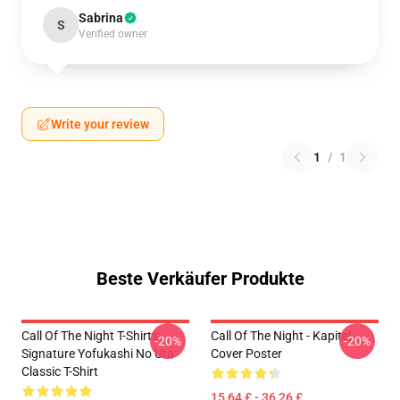
Sabrina
S
Verified owner
Write your review
1
/
1
Beste Verkäufer Produkte
Call Of The Night T-Shirts -
Call Of The Night - Kapitel
-20%
-20%
Signature Yofukashi No Uta
Cover Poster
Classic T-Shirt
15,64 £ - 36,26 £