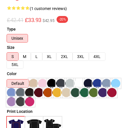
(1 customer reviews)
£42.41
£33.93
-20%
$42.95
Type
Unisex
Size
S
M
L
XL
2XL
3XL
4XL
5XL
Color
Default
Print Location