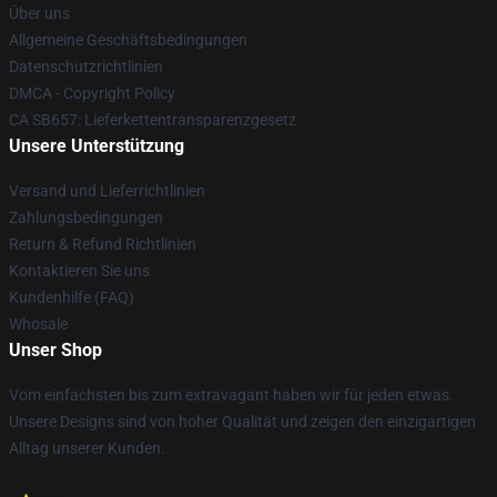
Über uns
Allgemeine Geschäftsbedingungen
Datenschutzrichtlinien
DMCA - Copyright Policy
CA SB657: Lieferkettentransparenzgesetz
Unsere Unterstützung
Versand und Lieferrichtlinien
Zahlungsbedingungen
Return & Refund Richtlinien
Kontaktieren Sie uns
Kundenhilfe (FAQ)
Whosale
Unser Shop
Vom einfachsten bis zum extravagant haben wir für jeden etwas.
Unsere Designs sind von hoher Qualität und zeigen den einzigartigen
Alltag unserer Kunden.