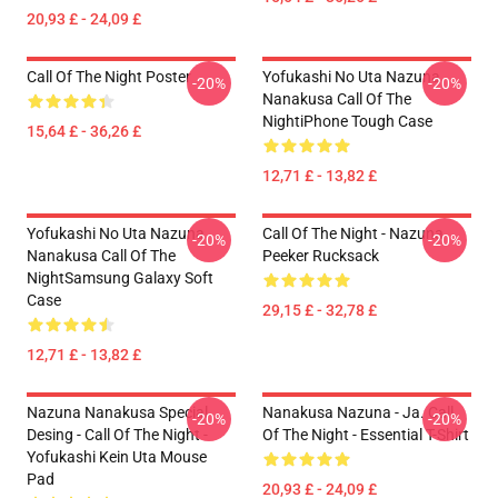
20,93 £ - 24,09 £
Call Of The Night Poster
Yofukashi No Uta Nazuna
-20%
-20%
Nanakusa Call Of The
NightiPhone Tough Case
15,64 £ - 36,26 £
12,71 £ - 13,82 £
Yofukashi No Uta Nazuna
Call Of The Night - Nazuna
-20%
-20%
Nanakusa Call Of The
Peeker Rucksack
NightSamsung Galaxy Soft
Case
29,15 £ - 32,78 £
12,71 £ - 13,82 £
Nazuna Nanakusa Special
Nanakusa Nazuna - Ja. Call
-20%
-20%
Desing - Call Of The Night -
Of The Night - Essential T-Shirt
Yofukashi Kein Uta Mouse
Pad
20,93 £ - 24,09 £