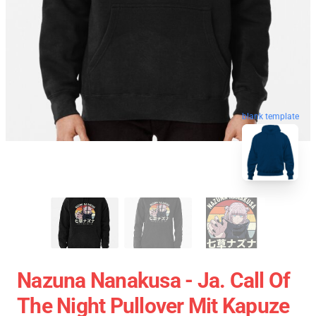
blank template
Nazuna Nanakusa - Ja. Call Of
The Night Pullover Mit Kapuze