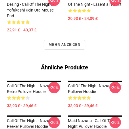
-20%
-20%
Desing - Call Of The Night -
Of The Night - Essential T-Shirt
Yofukashi Kein Uta Mouse
Pad
20,93 £ - 24,09 £
22,91 £ - 43,37 £
MEHR ANZEIGEN
Ähnliche Produkte
Call Of The Night - Nazuna
Call Of The Night Nazuna Beer
-20%
-20%
Retro Pullover Hoodie
Pullover Hoodie
33,93 £ - 39,46 £
33,93 £ - 39,46 £
Call Of The Night - Nazuna
Maid Nazuna - Call Of The
-20%
-20%
Peeker Pullover Hoodie
Night Pullover Hoodie