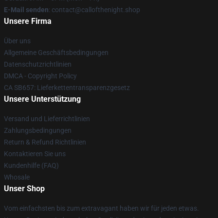
E-Mail senden
: contact@callofthenight.shop
Unsere Firma
Über uns
Allgemeine Geschäftsbedingungen
Datenschutzrichtlinien
DMCA - Copyright Policy
CA SB657: Lieferkettentransparenzgesetz
Unsere Unterstützung
Versand und Lieferrichtlinien
Zahlungsbedingungen
Return & Refund Richtlinien
Kontaktieren Sie uns
Kundenhilfe (FAQ)
Whosale
Unser Shop
Vom einfachsten bis zum extravagant haben wir für jeden etwas.