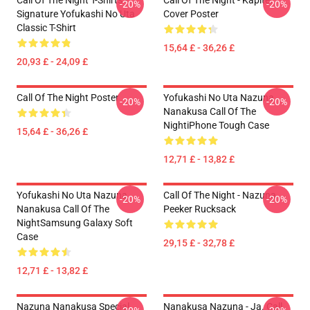
Call Of The Night T-Shirts -
Call Of The Night - Kapitel
-20%
-20%
Signature Yofukashi No Uta
Cover Poster
Classic T-Shirt
15,64 £ - 36,26 £
20,93 £ - 24,09 £
Call Of The Night Poster
Yofukashi No Uta Nazuna
-20%
-20%
Nanakusa Call Of The
NightiPhone Tough Case
15,64 £ - 36,26 £
12,71 £ - 13,82 £
Yofukashi No Uta Nazuna
Call Of The Night - Nazuna
-20%
-20%
Nanakusa Call Of The
Peeker Rucksack
NightSamsung Galaxy Soft
Case
29,15 £ - 32,78 £
12,71 £ - 13,82 £
Nazuna Nanakusa Special
Nanakusa Nazuna - Ja. Call