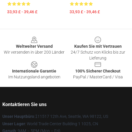
33,93 £ - 39,46 £
33,93 £ - 39,46 £
Footer
Weltweiter Versand
Kaufen Sie mit Vertrauen
Wir versenden in über 200 Länder
24/7 Schutz von Klicks bis zur
Lieferung
Internationale Garantie
100% Sicherer Checkout
Im Nutzungsland angeboten
PayPal / MasterCard / Visa
Kontaktieren Sie uns
Unser Hauptbüro
:
1
11517 12th Ave, Seattle, WA 98122, US
Unser Lager
: World Trade Center Building 1 1025, CN
Geruch
: 9AM – 5PM (Mon – Fri)