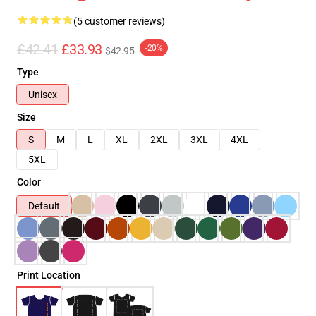
(5 customer reviews)
£42.41
£33.93
-20%
$42.95
Type
Unisex
Size
S
M
L
XL
2XL
3XL
4XL
5XL
Color
Default
Print Location