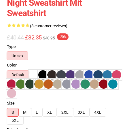
Night Sweatshirt Mit
Sweatshirt
(3 customer reviews)
£40.44
£32.35
-20%
$40.95
Type
Unisex
Color
Default
Size
S
M
L
XL
2XL
3XL
4XL
5XL