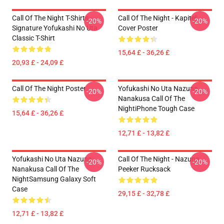
Call Of The Night T-Shirts -
Call Of The Night - Kapitel
-20%
-20%
Signature Yofukashi No Uta
Cover Poster
Classic T-Shirt
15,64 £ - 36,26 £
20,93 £ - 24,09 £
Call Of The Night Poster
Yofukashi No Uta Nazuna
-20%
-20%
Nanakusa Call Of The
NightiPhone Tough Case
15,64 £ - 36,26 £
12,71 £ - 13,82 £
Yofukashi No Uta Nazuna
Call Of The Night - Nazuna
-20%
-20%
Nanakusa Call Of The
Peeker Rucksack
NightSamsung Galaxy Soft
Case
29,15 £ - 32,78 £
12,71 £ - 13,82 £