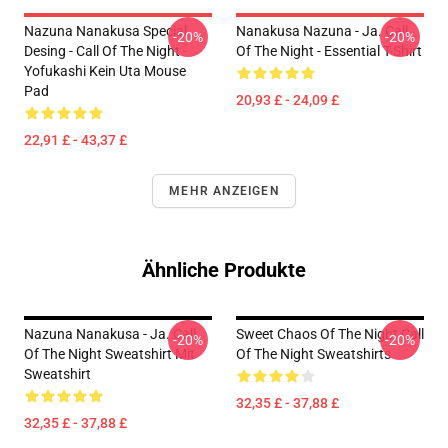
Nazuna Nanakusa Special
Nanakusa Nazuna - Ja. Call
-20%
-20%
Desing - Call Of The Night -
Of The Night - Essential T-Shirt
Yofukashi Kein Uta Mouse
Pad
20,93 £ - 24,09 £
22,91 £ - 43,37 £
MEHR ANZEIGEN
Ähnliche Produkte
Nazuna Nanakusa - Ja. Call
Sweet Chaos Of The Night Call
-20%
-20%
Of The Night Sweatshirt Mit
Of The Night Sweatshirts
Sweatshirt
32,35 £ - 37,88 £
32,35 £ - 37,88 £