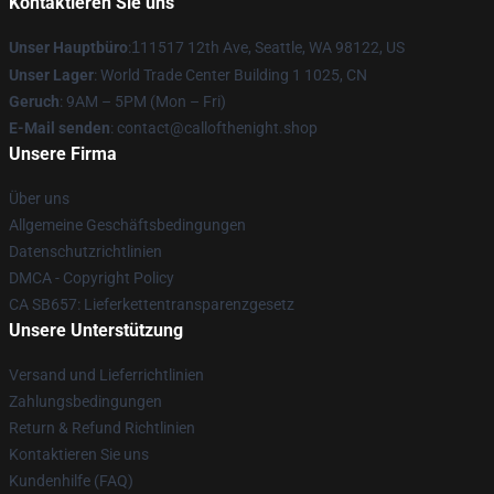
Kontaktieren Sie uns
Unser Hauptbüro
:
1
11517 12th Ave, Seattle, WA 98122, US
Unser Lager
: World Trade Center Building 1 1025, CN
Geruch
: 9AM – 5PM (Mon – Fri)
E-Mail senden
: contact@callofthenight.shop
Unsere Firma
Über uns
Allgemeine Geschäftsbedingungen
Datenschutzrichtlinien
DMCA - Copyright Policy
CA SB657: Lieferkettentransparenzgesetz
Unsere Unterstützung
Versand und Lieferrichtlinien
Zahlungsbedingungen
Return & Refund Richtlinien
Kontaktieren Sie uns
Kundenhilfe (FAQ)