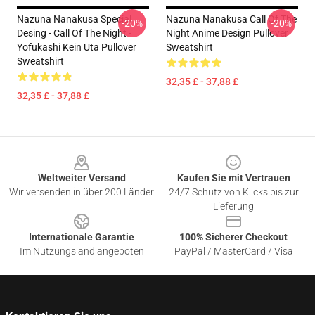
Nazuna Nanakusa Special
Nazuna Nanakusa Call Of The
-20%
-20%
Desing - Call Of The Night -
Night Anime Design Pullover
Yofukashi Kein Uta Pullover
Sweatshirt
Sweatshirt
32,35 £ - 37,88 £
32,35 £ - 37,88 £
Footer
Weltweiter Versand
Kaufen Sie mit Vertrauen
Wir versenden in über 200 Länder
24/7 Schutz von Klicks bis zur
Lieferung
Internationale Garantie
100% Sicherer Checkout
Im Nutzungsland angeboten
PayPal / MasterCard / Visa