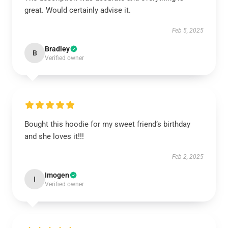
great. Would certainly advise it.
Feb 5, 2025
Bradley
B
Verified owner
Bought this hoodie for my sweet friend’s birthday
and she loves it!!!
Feb 2, 2025
Imogen
I
Verified owner