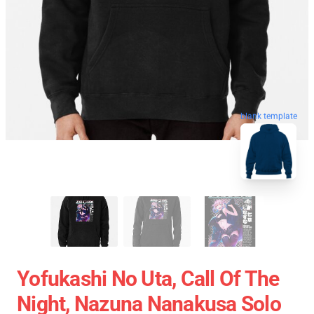
blank template
Yofukashi No Uta, Call Of The
Night, Nazuna Nanakusa Solo