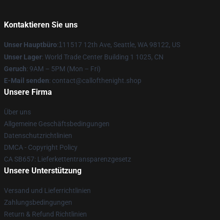
Kontaktieren Sie uns
Unser Hauptbüro
:
1
11517 12th Ave, Seattle, WA 98122, US
Unser Lager
: World Trade Center Building 1 1025, CN
Geruch
: 9AM – 5PM (Mon – Fri)
E-Mail senden
: contact@callofthenight.shop
Unsere Firma
Über uns
Allgemeine Geschäftsbedingungen
Datenschutzrichtlinien
DMCA - Copyright Policy
CA SB657: Lieferkettentransparenzgesetz
Unsere Unterstützung
Versand und Lieferrichtlinien
Zahlungsbedingungen
Return & Refund Richtlinien