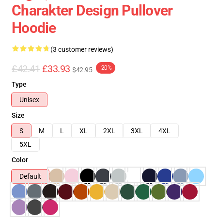
Charakter Design Pullover
Hoodie
(3 customer reviews)
£42.41
£33.93
-20%
$42.95
Type
Unisex
Size
S
M
L
XL
2XL
3XL
4XL
5XL
Color
Default