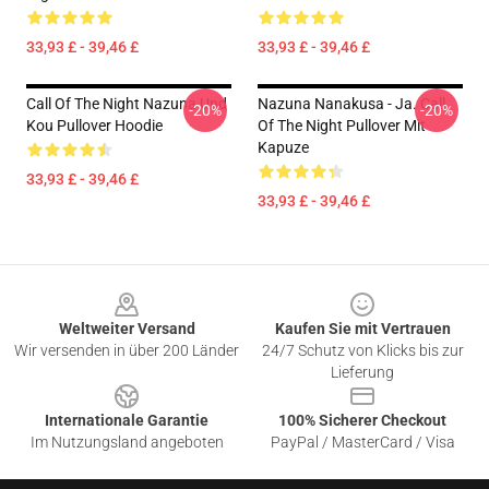
33,93 £ - 39,46 £
33,93 £ - 39,46 £
Call Of The Night Nazuna Und
Nazuna Nanakusa - Ja. Call
-20%
-20%
Kou Pullover Hoodie
Of The Night Pullover Mit
Kapuze
33,93 £ - 39,46 £
33,93 £ - 39,46 £
Footer
Weltweiter Versand
Kaufen Sie mit Vertrauen
Wir versenden in über 200 Länder
24/7 Schutz von Klicks bis zur
Lieferung
Internationale Garantie
100% Sicherer Checkout
Im Nutzungsland angeboten
PayPal / MasterCard / Visa