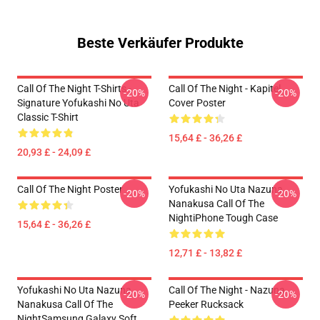
Beste Verkäufer Produkte
Call Of The Night T-Shirts -
Call Of The Night - Kapitel
-20%
-20%
Signature Yofukashi No Uta
Cover Poster
Classic T-Shirt
15,64 £ - 36,26 £
20,93 £ - 24,09 £
Call Of The Night Poster
Yofukashi No Uta Nazuna
-20%
-20%
Nanakusa Call Of The
NightiPhone Tough Case
15,64 £ - 36,26 £
12,71 £ - 13,82 £
Yofukashi No Uta Nazuna
Call Of The Night - Nazuna
-20%
-20%
Nanakusa Call Of The
Peeker Rucksack
NightSamsung Galaxy Soft