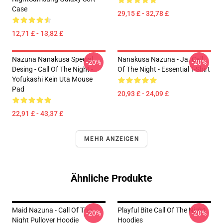
Case
29,15 £ - 32,78 £
12,71 £ - 13,82 £
Nazuna Nanakusa Special
Nanakusa Nazuna - Ja. Call
-20%
-20%
Desing - Call Of The Night -
Of The Night - Essential T-Shirt
Yofukashi Kein Uta Mouse
Pad
20,93 £ - 24,09 £
22,91 £ - 43,37 £
MEHR ANZEIGEN
Ähnliche Produkte
Maid Nazuna - Call Of The
Playful Bite Call Of The Night
-20%
-20%
Night Pullover Hoodie
Hoodies