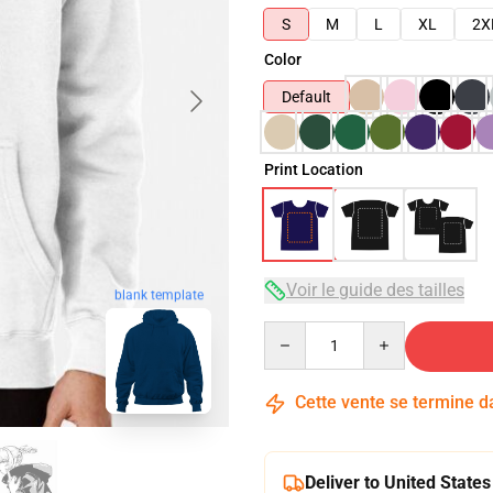
S
M
L
XL
2X
Color
Default
Print Location
Voir le guide des tailles
blank template
Quantity
Cette vente se termine 
Deliver to United States