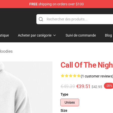
FREE
shipping on orders over $100
chandise Shop
tique
Acheter par catégorie
Suivi de commande
Blog
 Hoodies
Call Of The Nig
(1 customer reviews
€49.39
€39.51
-20%
$42.95
Type
Unisex
Size