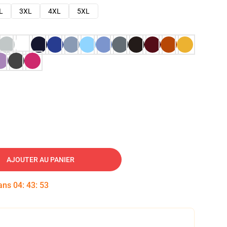
L
3XL
4XL
5XL
AJOUTER AU PANIER
dans
04
:
43
:
52