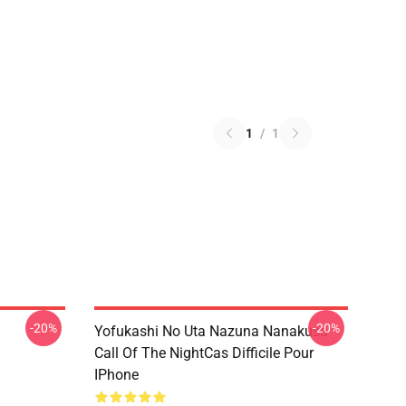
1
/
1
-20%
-20%
Yofukashi No Uta Nazuna Nanakusa
Call Of The NightCas Difficile Pour
IPhone