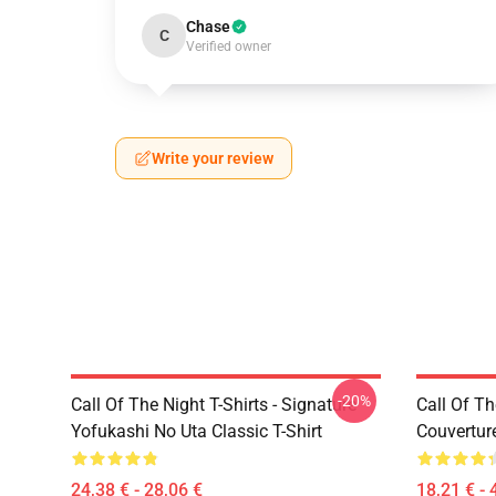
Chase
C
Verified owner
Write your review
-20%
Call Of The Night T-Shirts - Signature
Call Of Th
Yofukashi No Uta Classic T-Shirt
Couvertur
24,38 € - 28,06 €
18,21 € - 