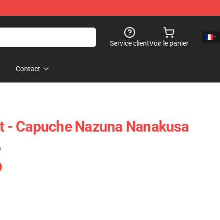
Service client
Voir le panier
Contact
ht - Capuche Nazuna Nanakusa
)