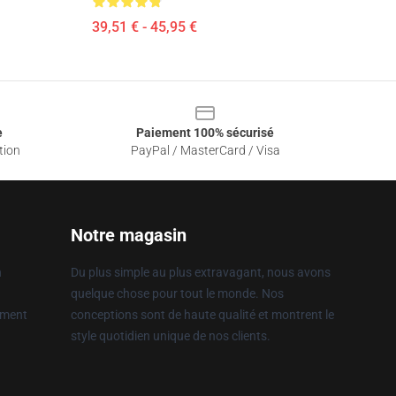
39,51 € - 45,95 €
e
Paiement 100% sécurisé
tion
PayPal / MasterCard / Visa
Notre magasin
n
Du plus simple au plus extravagant, nous avons
quelque chose pour tout le monde. Nos
ement
conceptions sont de haute qualité et montrent le
style quotidien unique de nos clients.