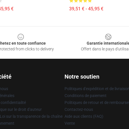
45,95 €
39,51 € - 45,95 €
hetez en toute confiance
Garantie international
otected from clicks to delivery
Offert dans le pays d'utilisa
ciété
Notre soutien
 nous
Politiques d'expédition et de livraiso
énérales
Conditions de paiement
 confidentialité
Politiques de retour et de rembours
que sur le droit d'auteur
Contactez-nous
Loi sur la transparence de la chaîne
Aide aux clients (FAQ)
onnement
Vente