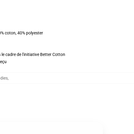
0% coton, 40% polyester
e cadre de l'initiative Better Cotton
reçu
odies
,