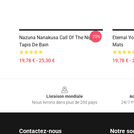
-20%
Nazuna Nanakusa Call Of The Night
Eternal Yo
Tapis De Bain
Mats
19,78 € - 25,30 €
19,78 € - 
Footer
Livraison mondiale
Ac
Nous livrons dans plus de 200 pays
24/7 Pr
Contactez-nous
Notre so