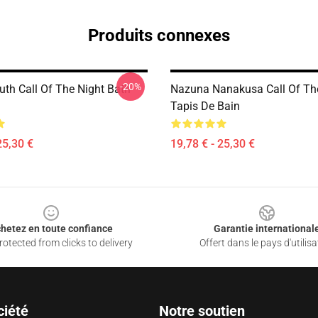
Produits connexes
-20%
uth Call Of The Night Bath
Nazuna Nanakusa Call Of Th
Tapis De Bain
25,30 €
19,78 € - 25,30 €
hetez en toute confiance
Garantie international
otected from clicks to delivery
Offert dans le pays d'utilisa
ciété
Notre soutien