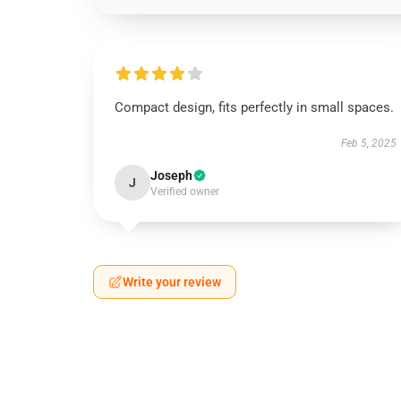
Compact design, fits perfectly in small spaces.
Feb 5, 2025
Joseph
J
Verified owner
Write your review