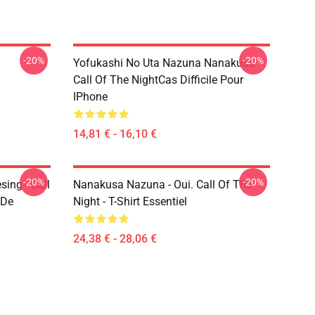
-20%
-20%
Yofukashi No Uta Nazuna Nanakusa
Call Of The NightCas Difficile Pour
IPhone
14,81 € - 16,10 €
-20%
-20%
ing - Call
Nanakusa Nazuna - Oui. Call Of The
 De
Night - T-Shirt Essentiel
24,38 € - 28,06 €