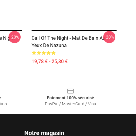
-20%
-20%
e Night
Call Of The Night - Mat De Bain Aux
Yeux De Nazuna
19,78 € - 25,30 €
e
Paiement 100% sécurisé
tion
PayPal / MasterCard / Visa
Notre magasin