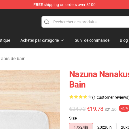
FREE
shipping on orders over $100
chandise Shop
tique
Acheter par catégorie
Suivi de commande
Blog
Tapis de bain
Nazuna Nanakusa
Bain
(1 customer reviews
€24.73
€19.78
-20%
$21.50
Size
17x24in
20x20in
20x