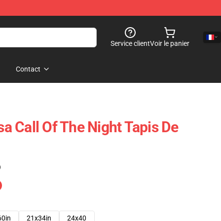
Service client
Voir le panier
Contact
 Call Of The Night Tapis De
)
60in
21x34in
24x40