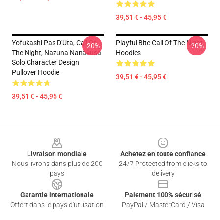
39,51 € - 45,95 €
Yofukashi Pas D'Uta, Call Of
Playful Bite Call Of The Night
-20%
-20%
The Night, Nazuna Nanakusa
Hoodies
Solo Character Design
Pullover Hoodie
39,51 € - 45,95 €
39,51 € - 45,95 €
Footer
Livraison mondiale
Achetez en toute confiance
Nous livrons dans plus de 200
24/7 Protected from clicks to
pays
delivery
Garantie internationale
Paiement 100% sécurisé
Offert dans le pays d'utilisation
PayPal / MasterCard / Visa