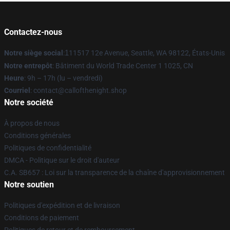
Contactez-nous
Notre siège social
:
1
11517 12e Avenue, Seattle, WA 98122, États-Unis
Notre entrepôt
: Bâtiment du World Trade Center 1 1025, CN
Heure
: 9h – 17h (lu – vendredi)
Courriel
: contact@callofthenight.shop
Notre société
À propos de nous
Conditions générales
Politiques de confidentialité
DMCA - Politique sur le droit d'auteur
C.A. SB657 : Loi sur la transparence de la chaîne d'approvisionnement
Notre soutien
Politiques d'expédition et de livraison
Conditions de paiement