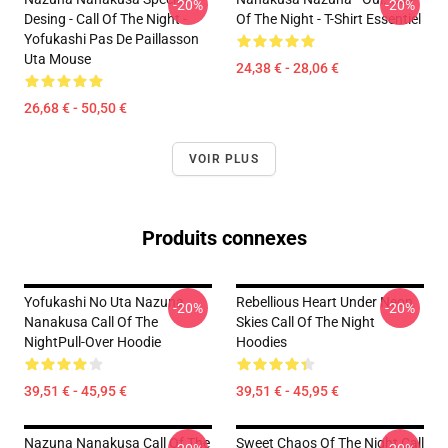
-20%
-20%
Desing - Call Of The Night -
Of The Night - T-Shirt Essentiel
Yofukashi Pas De Paillasson
Uta Mouse
24,38 € - 28,06 €
26,68 € - 50,50 €
VOIR PLUS
Produits connexes
Yofukashi No Uta Nazuna
Rebellious Heart Under Neon
-20%
-20%
Nanakusa Call Of The
Skies Call Of The Night
NightPull-Over Hoodie
Hoodies
39,51 € - 45,95 €
39,51 € - 45,95 €
Nazuna Nanakusa Call Of The
Sweet Chaos Of The Night Call