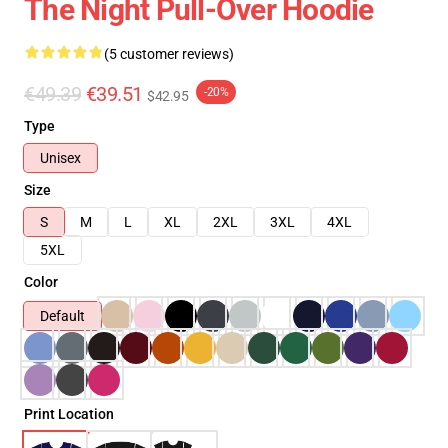
The Night Pull-Over Hoodie
(5 customer reviews)
€49.39
€39.51
-20%
$42.95
Type
Unisex
Size
S
M
L
XL
2XL
3XL
4XL
5XL
Color
Default
Print Location