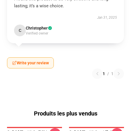
lasting; it’s a wise choice.
Jan 31, 2025
Christopher
C
Verified owner
Write your review
1
/
1
Produits les plus vendus