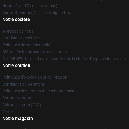
Heure
: 9h – 17h (lu – vendredi)
Courriel
: contact@callofthenight.shop
Notre société
À propos de nous
Conditions générales
Politiques de confidentialité
DMCA - Politique sur le droit d'auteur
C.A. SB657 : Loi sur la transparence de la chaîne d'approvisionnement
Notre soutien
Politiques d'expédition et de livraison
Conditions de paiement
Politiques de retour et de remboursement
Contactez-nous
Aide aux clients (FAQ)
Vente
Notre magasin