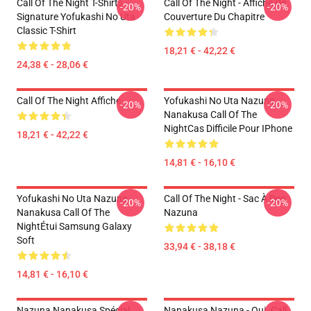
Call Of The Night T-Shirts -
Call Of The Night - Affiche De
-20%
-20%
Signature Yofukashi No Uta
Couverture Du Chapitre
Classic T-Shirt
18,21 € - 42,22 €
24,38 € - 28,06 €
Call Of The Night Affiche
Yofukashi No Uta Nazuna
-20%
-20%
Nanakusa Call Of The
NightCas Difficile Pour IPhone
18,21 € - 42,22 €
14,81 € - 16,10 €
Yofukashi No Uta Nazuna
Call Of The Night - Sac À Dos
-20%
-20%
Nanakusa Call Of The
Nazuna
NightÉtui Samsung Galaxy
Soft
33,94 € - 38,18 €
14,81 € - 16,10 €
Nazuna Nanakusa Spécial
Nanakusa Nazuna - Oui. Call