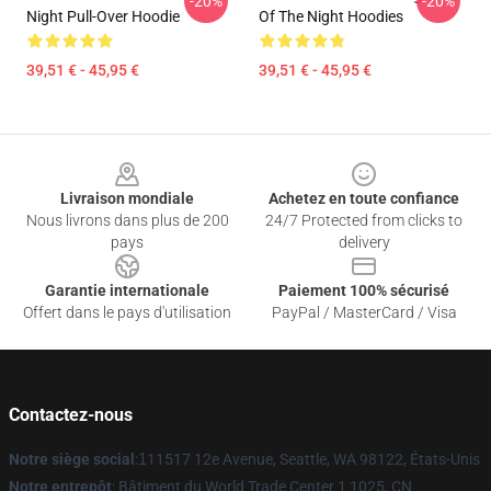
-20%
-20%
Night Pull-Over Hoodie
Of The Night Hoodies
39,51 € - 45,95 €
39,51 € - 45,95 €
Footer
Livraison mondiale
Achetez en toute confiance
Nous livrons dans plus de 200
24/7 Protected from clicks to
pays
delivery
Garantie internationale
Paiement 100% sécurisé
Offert dans le pays d'utilisation
PayPal / MasterCard / Visa
Contactez-nous
Notre siège social
:
1
11517 12e Avenue, Seattle, WA 98122, États-Unis
Notre entrepôt
: Bâtiment du World Trade Center 1 1025, CN