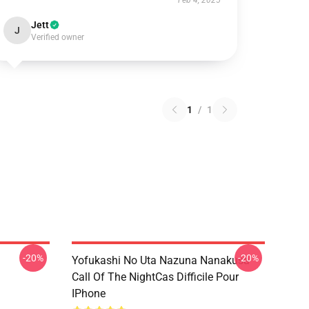
Feb 4, 2025
Jett
J
Verified owner
1
/
1
-20%
-20%
Yofukashi No Uta Nazuna Nanakusa
Call Of The NightCas Difficile Pour
IPhone