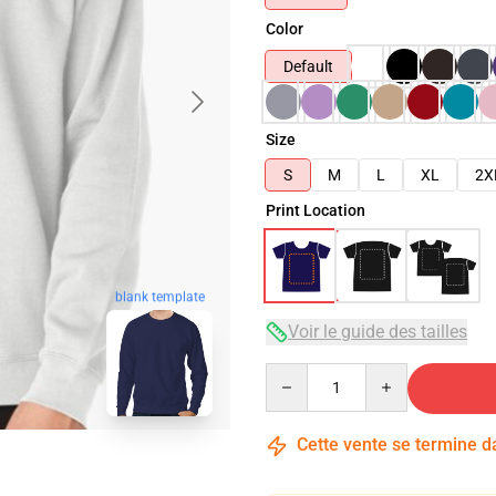
Color
Default
Size
S
M
L
XL
2X
Print Location
blank template
Voir le guide des tailles
Quantity
Cette vente se termine 