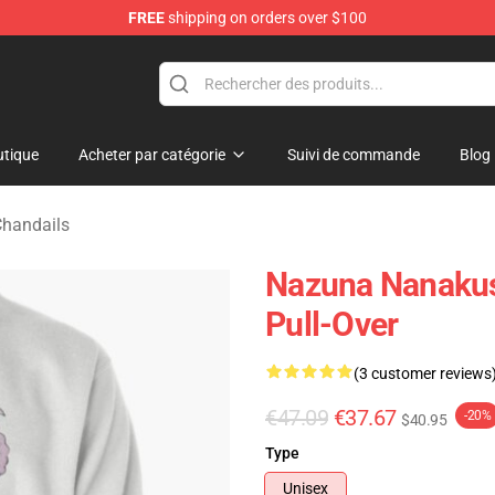
FREE
shipping on orders over $100
chandise Shop
tique
Acheter par catégorie
Suivi de commande
Blog
Chandails
Nazuna Nanakusa
Pull-Over
(3 customer reviews
€47.09
€37.67
-20%
$40.95
Type
Unisex