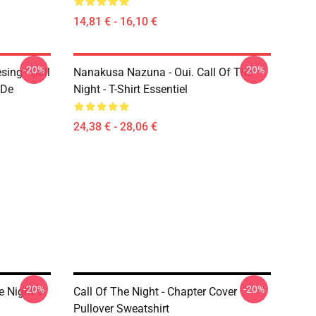
14,81 € - 16,10 €
-20%
-20%
ing - Call
Nanakusa Nazuna - Oui. Call Of The
 De
Night - T-Shirt Essentiel
24,38 € - 28,06 €
-20%
-20%
 Night T-
Call Of The Night - Chapter Cover
Pullover Sweatshirt