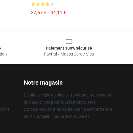
37,67 € - 44,11 €
e
Paiement 100% sécurisé
tion
PayPal / MasterCard / Visa
Notre magasin
n
Du plus simple au plus extravagant, nous avons
quelque chose pour tout le monde. Nos
ement
conceptions sont de haute qualité et montrent le
style quotidien unique de nos clients.