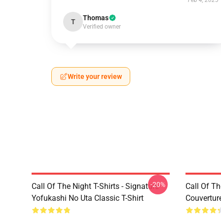
Feb 4, 2025
Thomas
T
Verified owner
Write your review
-20%
Call Of The Night T-Shirts - Signature
Call Of Th
Yofukashi No Uta Classic T-Shirt
Couvertur