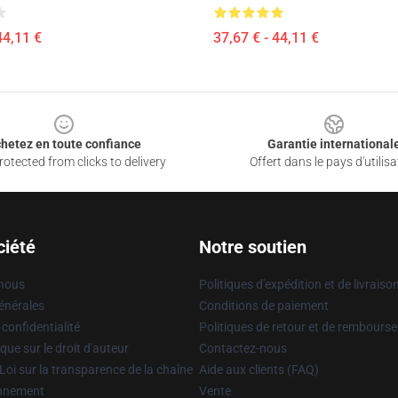
44,11 €
37,67 € - 44,11 €
hetez en toute confiance
Garantie international
otected from clicks to delivery
Offert dans le pays d'utilisa
ciété
Notre soutien
 nous
Politiques d'expédition et de livraiso
énérales
Conditions de paiement
 confidentialité
Politiques de retour et de rembours
que sur le droit d'auteur
Contactez-nous
Loi sur la transparence de la chaîne
Aide aux clients (FAQ)
onnement
Vente