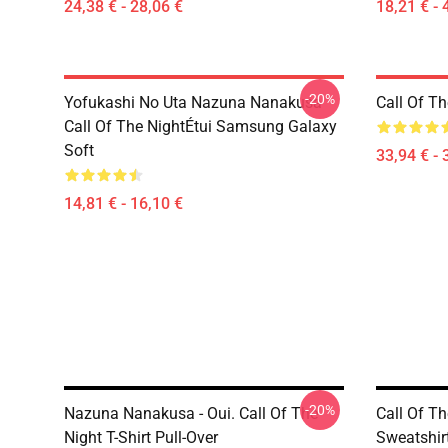
24,38 € - 28,06 €
18,21 € - 
-20%
Yofukashi No Uta Nazuna Nanakusa
Call Of T
Call Of The NightÉtui Samsung Galaxy
Soft
33,94 € - 
14,81 € - 16,10 €
-20%
Nazuna Nanakusa - Oui. Call Of The
Call Of Th
Night T-Shirt Pull-Over
Sweatshir