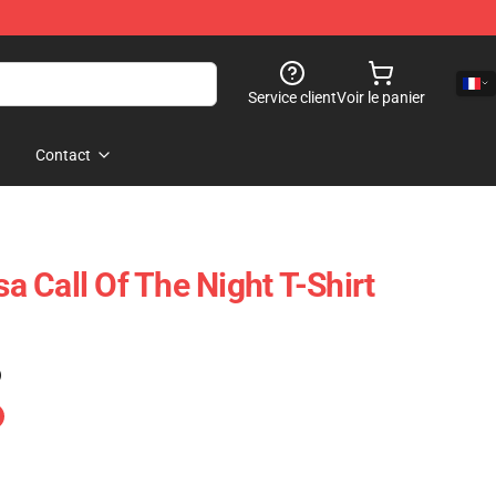
Service client
Voir le panier
Contact
 Call Of The Night T-Shirt
)