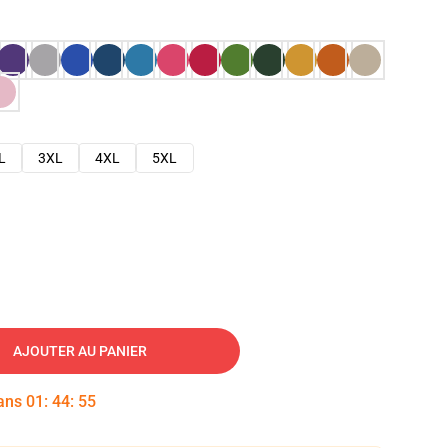
L
3XL
4XL
5XL
AJOUTER AU PANIER
dans
01
:
44
:
54