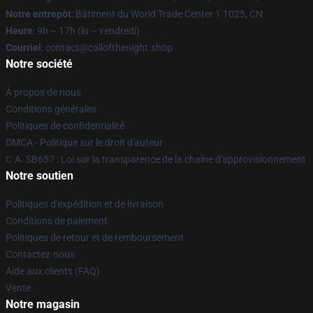
Notre entrepôt
: Bâtiment du World Trade Center 1 1025, CN
Heure
: 9h – 17h (lu – vendredi)
Courriel
: contact@callofthenight.shop
Notre société
À propos de nous
Conditions générales
Politiques de confidentialité
DMCA - Politique sur le droit d'auteur
C.A. SB657 : Loi sur la transparence de la chaîne d'approvisionnement
Notre soutien
Politiques d'expédition et de livraison
Conditions de paiement
Politiques de retour et de remboursement
Contactez-nous
Aide aux clients (FAQ)
Vente
Notre magasin