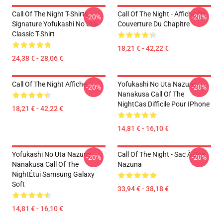
Call Of The Night T-Shirts -
Call Of The Night - Affiche De
-20%
-20%
Signature Yofukashi No Uta
Couverture Du Chapitre
Classic T-Shirt
18,21 € - 42,22 €
24,38 € - 28,06 €
Call Of The Night Affiche
Yofukashi No Uta Nazuna
-20%
-20%
Nanakusa Call Of The
NightCas Difficile Pour IPhone
18,21 € - 42,22 €
14,81 € - 16,10 €
Yofukashi No Uta Nazuna
Call Of The Night - Sac À Dos
-20%
-20%
Nanakusa Call Of The
Nazuna
NightÉtui Samsung Galaxy
Soft
33,94 € - 38,18 €
14,81 € - 16,10 €