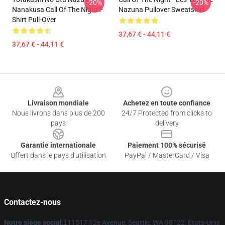
-20%
-20%
Nanakusa Call Of The NightT-
Nazuna Pullover Sweatshirt
Shirt Pull-Over
37,67 € - 44,11 €
37,67 € - 44,11 €
Footer
Livraison mondiale
Achetez en toute confiance
Nous livrons dans plus de 200
24/7 Protected from clicks to
pays
delivery
Garantie internationale
Paiement 100% sécurisé
Offert dans le pays d'utilisation
PayPal / MasterCard / Visa
Contactez-nous
Notre siège social
:
1
11517 12e Avenue, Seattle, WA 98122, États-Unis