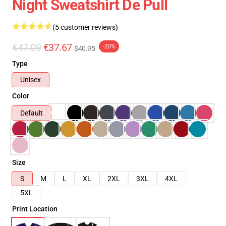
Night Sweatshirt De Pull
(5 customer reviews)
€47.09
€37.67
-20%
$40.95
Type
Unisex
Color
Default
Size
S
M
L
XL
2XL
3XL
4XL
5XL
Print Location