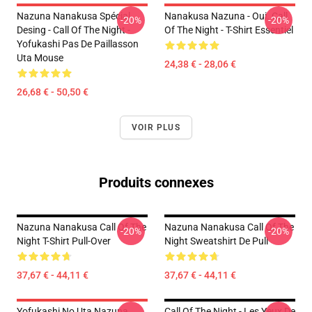
Nazuna Nanakusa Spécial
Nanakusa Nazuna - Oui. Call
-20%
-20%
Desing - Call Of The Night -
Of The Night - T-Shirt Essentiel
Yofukashi Pas De Paillasson
Uta Mouse
24,38 € - 28,06 €
26,68 € - 50,50 €
VOIR PLUS
Produits connexes
Nazuna Nanakusa Call Of The
Nazuna Nanakusa Call Of The
-20%
-20%
Night T-Shirt Pull-Over
Night Sweatshirt De Pull
37,67 € - 44,11 €
37,67 € - 44,11 €
Yofukashi No Uta Nazuna
Call Of The Night - Les Yeux De