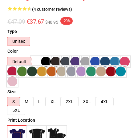
(4 customer reviews)
€47.09
€37.67
-20%
$40.95
Type
Unisex
Color
Default
Size
S
M
L
XL
2XL
3XL
4XL
5XL
Print Location