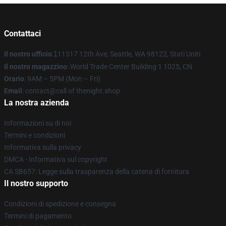
Contattaci
Il nostro ufficio
:
1
11517 12th Ave, Seattle, WA 98122, Stati Uniti
Il nostro magazzino
: World Trade Center Building 1 1025, CN
Orario
: 9AM – 5PM (Mon – Fri)
Email
: contact@call of thenight.shop
La nostra azienda
Informazioni su di noi
Termini e condizioni
Informativa sulla privacy
DMCA - Informativa sul copyright
CA SB657: Legge sulla trasparenza della catena di fornitura
Il nostro supporto
Condizioni di spedizione e consegna
Termini di pagamento