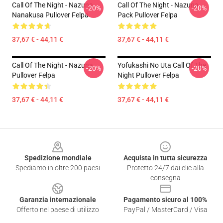
Call Of The Night - Nazuna
Call Of The Night - Nazuna
-20%
-20%
Nanakusa Pullover Felpa
Pack Pullover Felpa
37,67 € - 44,11 €
37,67 € - 44,11 €
Call Of The Night - Nazuna
Yofukashi No Uta Call Of The
-20%
-20%
Pullover Felpa
Night Pullover Felpa
37,67 € - 44,11 €
37,67 € - 44,11 €
Footer
Spedizione mondiale
Acquista in tutta sicurezza
Spediamo in oltre 200 paesi
Protetto 24/7 dai clic alla
consegna
Garanzia internazionale
Pagamento sicuro al 100%
Offerto nel paese di utilizzo
PayPal / MasterCard / Visa