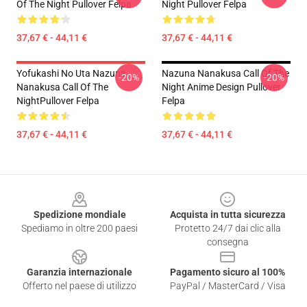
Of The Night Pullover Felpa
Night Pullover Felpa
37,67 € - 44,11 €
37,67 € - 44,11 €
Yofukashi No Uta Nazuna
Nazuna Nanakusa Call Of The
-20%
-20%
Nanakusa Call Of The
Night Anime Design Pullover
NightPullover Felpa
Felpa
37,67 € - 44,11 €
37,67 € - 44,11 €
Footer
Spedizione mondiale
Acquista in tutta sicurezza
Spediamo in oltre 200 paesi
Protetto 24/7 dai clic alla
consegna
Garanzia internazionale
Pagamento sicuro al 100%
Offerto nel paese di utilizzo
PayPal / MasterCard / Visa