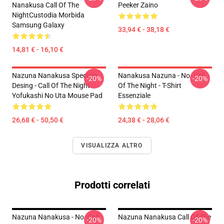
Nanakusa Call Of The
Peeker Zaino
NightCustodia Morbida
Samsung Galaxy
33,94 € - 38,18 €
14,81 € - 16,10 €
Nazuna Nanakusa Speciale
Nanakusa Nazuna - No. Call
-20%
-20%
Desing - Call Of The Night -
Of The Night - T-Shirt
Yofukashi No Uta Mouse Pad
Essenziale
26,68 € - 50,50 €
24,38 € - 28,06 €
VISUALIZZA ALTRO
Prodotti correlati
Nazuna Nanakusa - No. Call
Nazuna Nanakusa Call Of The
-20%
-20%