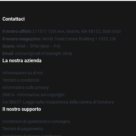
Contattaci
Il nostro ufficio
:
1
11517 12th Ave, Seattle, WA 98122, Stati Uniti
Il nostro magazzino
: World Trade Center Building 1 1025, CN
Orario
: 9AM – 5PM (Mon – Fri)
Email
: contact@call of thenight.shop
La nostra azienda
Informazioni su di noi
Termini e condizioni
Informativa sulla privacy
DMCA - Informativa sul copyright
CA SB657: Legge sulla trasparenza della catena di fornitura
Il nostro supporto
Condizioni di spedizione e consegna
Termini di pagamento