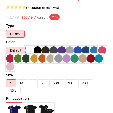
(4 customer reviews)
€47.09
€37.67
-20%
$40.95
Type
Unisex
Color
Default
Size
S
M
L
XL
2XL
3XL
4XL
5XL
Print Location