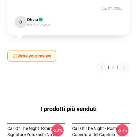
Jan 31, 2025
Olivia
O
Verified owner
Write your review
1
/
1
I prodotti più venduti
Call Of The Night T-Shirts -
Call Of The Night - Poster Di
-20%
-20%
Signature Yofukashi No Uta
Copertura Del Capitolo