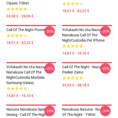
Classic T-Shirt
18,21 € - 42,22 €
24,38 € - 28,06 €
Call Of The Night Poster
Yofukashi No Uta Nazuna
-20%
-20%
Nanakusa Call Of The
NightCustodia Per IPhone
18,21 € - 42,22 €
14,81 € - 16,10 €
Yofukashi No Uta Nazuna
Call Of The Night - Nazuna
-20%
-20%
Nanakusa Call Of The
Peeker Zaino
NightCustodia Morbida
Samsung Galaxy
33,94 € - 38,18 €
14,81 € - 16,10 €
Nazuna Nanakusa Speciale
Nanakusa Nazuna - No. Call
-20%
-20%
Desing - Call Of The Night -
Of The Night - T-Shirt