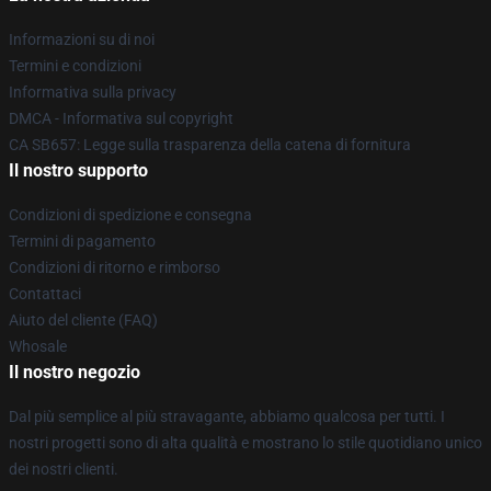
Informazioni su di noi
Termini e condizioni
Informativa sulla privacy
DMCA - Informativa sul copyright
CA SB657: Legge sulla trasparenza della catena di fornitura
Il nostro supporto
Condizioni di spedizione e consegna
Termini di pagamento
Condizioni di ritorno e rimborso
Contattaci
Aiuto del cliente (FAQ)
Whosale
Il nostro negozio
Dal più semplice al più stravagante, abbiamo qualcosa per tutti. I
nostri progetti sono di alta qualità e mostrano lo stile quotidiano unico
dei nostri clienti.