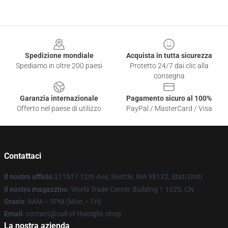
Footer
Spedizione mondiale
Acquista in tutta sicurezza
Spediamo in oltre 200 paesi
Protetto 24/7 dai clic alla
consegna
Garanzia internazionale
Pagamento sicuro al 100%
Offerto nel paese di utilizzo
PayPal / MasterCard / Visa
Contattaci
Il nostro ufficio
:
1
11517 12th Ave, Seattle, WA 98122, Stati Uniti
Il nostro magazzino
: World Trade Center Building 1 1025, CN
Orario
: 9AM – 5PM (Mon – Fri)
Email
: contact@call of thenight.shop
La nostra azienda