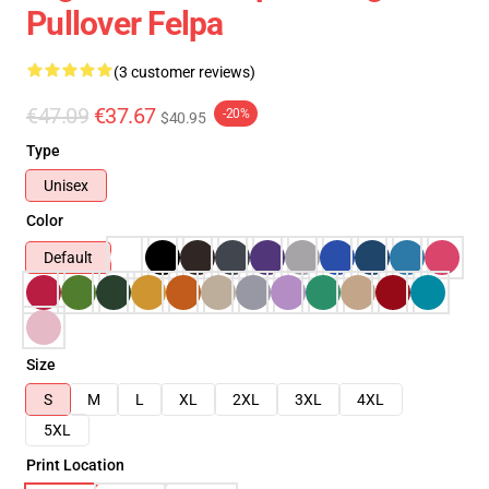
Pullover Felpa
(3 customer reviews)
€47.09
€37.67
-20%
$40.95
Type
Unisex
Color
Default
Size
S
M
L
XL
2XL
3XL
4XL
5XL
Print Location