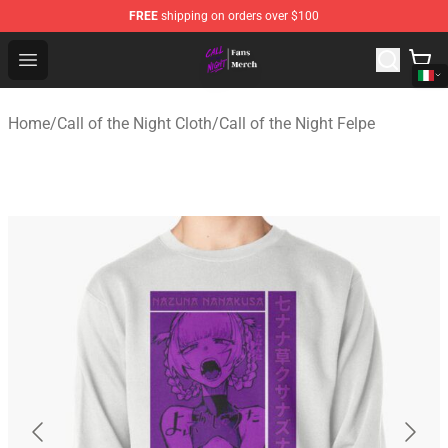
FREE
shipping on orders over $100
Call of the Night Store - Official Call of the Night Merch
Open menu
Home
/
Call of the Night Cloth
/
Call of the Night Felpe