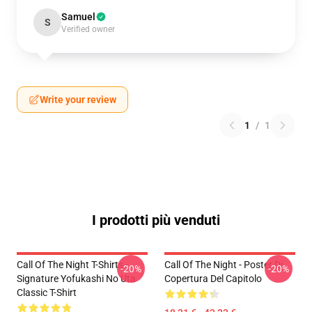
Samuel
S
Verified owner
Write your review
1
/
1
I prodotti più venduti
Call Of The Night T-Shirts -
Call Of The Night - Poster Di
-20%
-20%
Signature Yofukashi No Uta
Copertura Del Capitolo
Classic T-Shirt