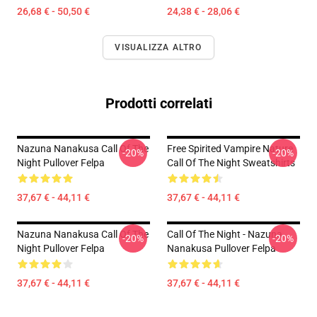
26,68 € - 50,50 €
24,38 € - 28,06 €
VISUALIZZA ALTRO
Prodotti correlati
Nazuna Nanakusa Call Of The
Free Spirited Vampire Nature
-20%
-20%
Night Pullover Felpa
Call Of The Night Sweatshirts
37,67 € - 44,11 €
37,67 € - 44,11 €
Nazuna Nanakusa Call Of The
Call Of The Night - Nazuna
-20%
-20%
Night Pullover Felpa
Nanakusa Pullover Felpa
37,67 € - 44,11 €
37,67 € - 44,11 €