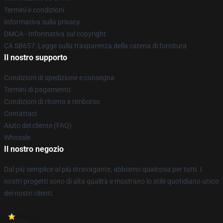
Termini e condizioni
Informativa sulla privacy
DMCA - Informativa sul copyright
CA SB657: Legge sulla trasparenza della catena di fornitura
Il nostro supporto
Condizioni di spedizione e consegna
Termini di pagamento
Condizioni di ritorno e rimborso
Contattaci
Aiuto del cliente (FAQ)
Whosale
Il nostro negozio
Dal più semplice al più stravagante, abbiamo qualcosa per tutti. I
nostri progetti sono di alta qualità e mostrano lo stile quotidiano unico
dei nostri clienti.