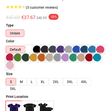
(3 customer reviews)
€47.09
€37.67
-20%
$40.95
Type
Unisex
Color
Default
Size
S
M
L
XL
2XL
3XL
4XL
5XL
Print Location