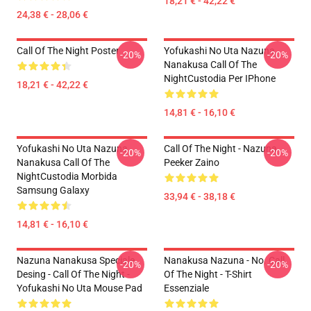
18,21 € - 42,22 €
24,38 € - 28,06 €
Call Of The Night Poster
Yofukashi No Uta Nazuna
-20%
-20%
Nanakusa Call Of The
NightCustodia Per IPhone
18,21 € - 42,22 €
14,81 € - 16,10 €
Yofukashi No Uta Nazuna
Call Of The Night - Nazuna
-20%
-20%
Nanakusa Call Of The
Peeker Zaino
NightCustodia Morbida
Samsung Galaxy
33,94 € - 38,18 €
14,81 € - 16,10 €
Nazuna Nanakusa Speciale
Nanakusa Nazuna - No. Call
-20%
-20%
Desing - Call Of The Night -
Of The Night - T-Shirt
Yofukashi No Uta Mouse Pad
Essenziale