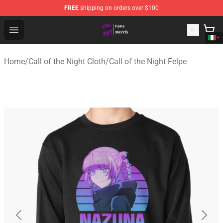
FREE
shipping on orders over $100
Call of the Night Store - Official Call of the Night Merch
Open menu
Home
/
Call of the Night Cloth
/
Call of the Night Felpe