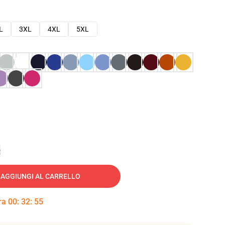
L
3XL
4XL
5XL
e
AGGIUNGI AL CARRELLO
tra
00
:
32
:
54