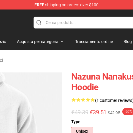
FREE
shipping on orders over $100
chandise Shop
zio
Acquista per categoria
Tracciamento ordine
Blog
ci
Nazuna Nanakusa
Hoodie
(1 customer reviews
€49.39
€39.51
-20%
$42.95
Type
Unisex