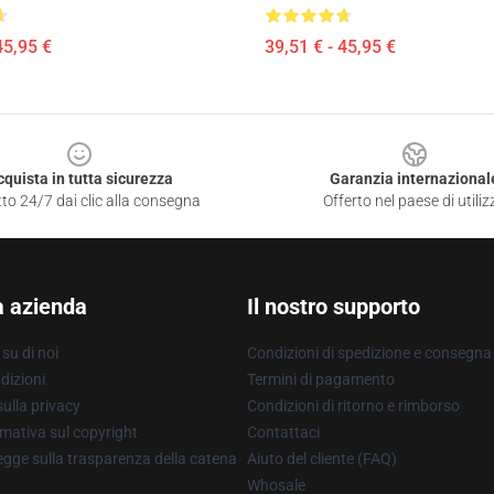
45,95 €
39,51 € - 45,95 €
cquista in tutta sicurezza
Garanzia internazional
to 24/7 dai clic alla consegna
Offerto nel paese di utiliz
a azienda
Il nostro supporto
su di noi
Condizioni di spedizione e consegna
dizioni
Termini di pagamento
ulla privacy
Condizioni di ritorno e rimborso
mativa sul copyright
Contattaci
gge sulla trasparenza della catena
Aiuto del cliente (FAQ)
Whosale