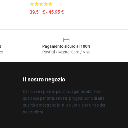
39,51 € - 45,95 €
e
Pagamento sicuro al 100%
zo
PayPal / MasterCard / Visa
Il nostro negozio
Dal più semplice al più stravagante, abbiamo
qualcosa per tutti. I nostri progetti sono di alta
qualità e mostrano lo stile quotidiano unico dei
nostri clienti.