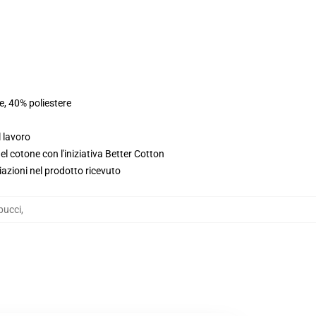
e, 40% poliestere
l lavoro
l cotone con l'iniziativa Better Cotton
iazioni nel prodotto ricevuto
pucci
,