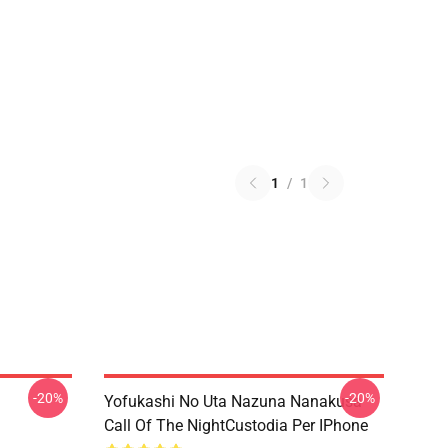
1
/
1
-20%
-20%
Yofukashi No Uta Nazuna Nanakusa
Call Of The NightCustodia Per IPhone