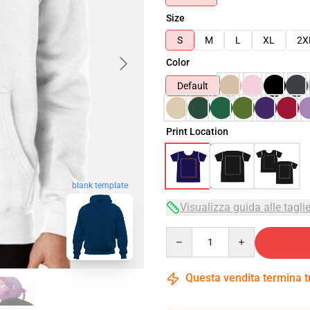
Size
S
M
L
XL
2X
Color
Default
Print Location
blank template
Visualizza guida alle tagli
Quantity
Questa vendita termina 