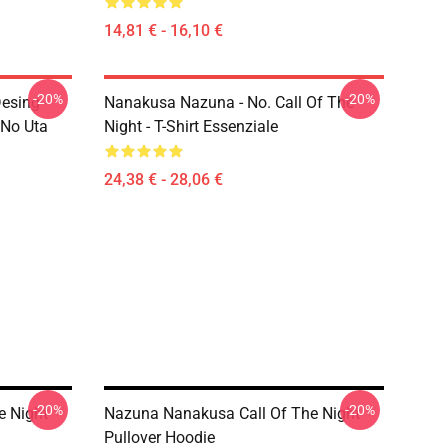
14,81 € - 16,10 €
-20%
-20%
esing -
Nanakusa Nazuna - No. Call Of The
 No Uta
Night - T-Shirt Essenziale
24,38 € - 28,06 €
-20%
-20%
e Night
Nazuna Nanakusa Call Of The Night
Pullover Hoodie