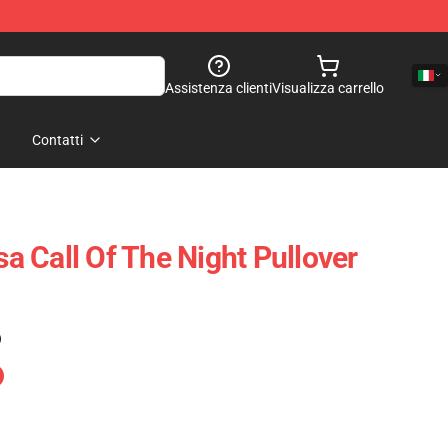
Assistenza clienti
Visualizza carrello
Contatti
 Call Of The Night Pullover
)