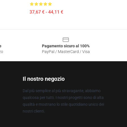
37,67 € - 44,11 €
e
Pagamento sicuro al 100%
zo
PayPal / MasterCard / Visa
Il nostro negozio
Dal più semplice al più stravagante, abbiamo
qualcosa per tutti. I nostri progetti sono di alta
qualità e mostrano lo stile quotidiano unico dei
nostri clienti.