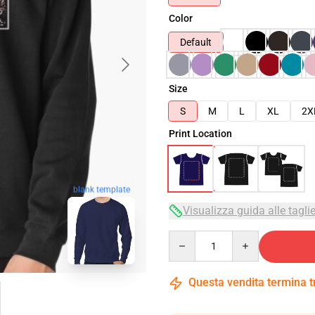
Color
Default
Size
S
M
L
XL
2X
Print Location
blank template
Visualizza guida alle tagli
Quantity
Questa vendita termina 