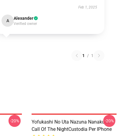
Feb 1, 2025
Alexander
A
Verified owner
1
/
1
-20%
-20%
Yofukashi No Uta Nazuna Nanakusa
Call Of The NightCustodia Per IPhone