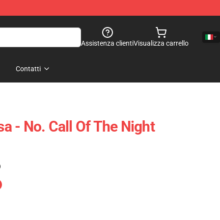
Assistenza clienti
Visualizza carrello
Contatti
 - No. Call Of The Night
)