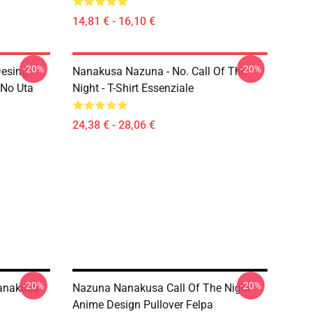
14,81 € - 16,10 €
-20%
-20%
esing -
Nanakusa Nazuna - No. Call Of The
 No Uta
Night - T-Shirt Essenziale
24,38 € - 28,06 €
-20%
-20%
Nanakusa
Nazuna Nanakusa Call Of The Night
Anime Design Pullover Felpa