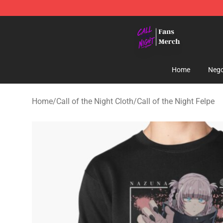
Call of the Night Store - Official Call of the Night Mer
Home
Nego
Home
/
Call of the Night Cloth
/
Call of the Night Felpe