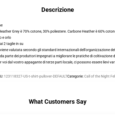
Descrizione
ne
 Heather Grey è 70% cotone, 30% poliestere. Carbone Heather è 60% coton
o e orlo
i 2 taglie in su
viene valutata secondo gli standard internazionali dell'organizzazione de
 parte dei produttori impegnati a migliorare le pratiche di coltivazione de
voi dal vostro appagante di terze parti locale, ci possono essere lievi var
U
:
123118327-US-t-shirt-pullover-DEFAULT
Categorie
:
Call of the Night Fe
What Customers Say