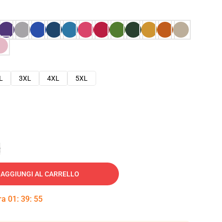
L
3XL
4XL
5XL
e
AGGIUNGI AL CARRELLO
tra
01
:
39
:
54