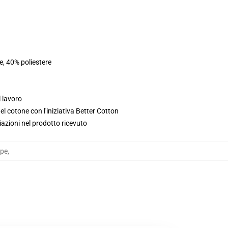
e, 40% poliestere
l lavoro
l cotone con l'iniziativa Better Cotton
iazioni nel prodotto ricevuto
lpe
,