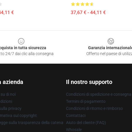
44,11 €
37,67 € - 44,11 €
cquista in tutta sicurezza
Garanzia internazional
to 24/7 dai clic alla consegna
Offerto nel paese di utiliz
a azienda
Il nostro supporto
su di noi
Condizioni di spedizione e consegna
dizioni
Termini di pagamento
ulla privacy
Condizioni di ritorno e rimborso
mativa sul copyright
Contattaci
gge sulla trasparenza della catena
Aiuto del cliente (FAQ)
Whosale