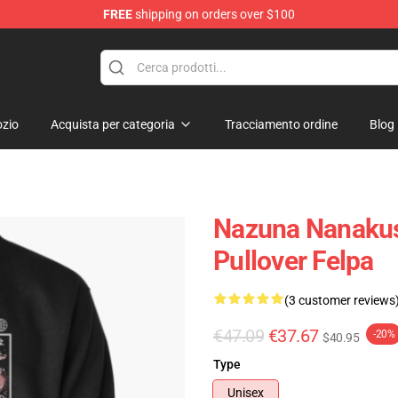
FREE
shipping on orders over $100
chandise Shop
zio
Acquista per categoria
Tracciamento ordine
Blog
Nazuna Nanakusa
Pullover Felpa
(3 customer reviews
€47.09
€37.67
-20%
$40.95
Type
Unisex