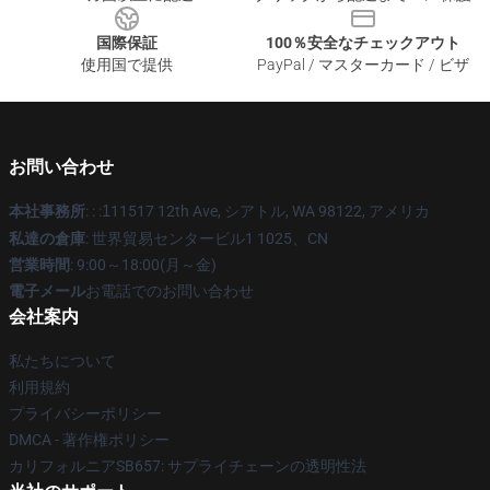
国際保証
100％安全なチェックアウト
使用国で提供
PayPal / マスターカード / ビザ
お問い合わせ
本社事務所
: : :
1
11517 12th Ave, シアトル, WA 98122, アメリカ
私達の倉庫
: 世界貿易センタービル1 1025、CN
営業時間
: 9:00～18:00(月～金)
電子メール
お電話でのお問い合わせ
会社案内
私たちについて
利用規約
プライバシーポリシー
DMCA - 著作権ポリシー
カリフォルニアSB657: サプライチェーンの透明性法