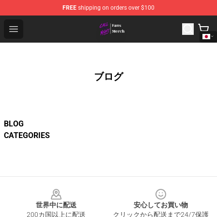
FREE
shipping on orders over $100
Call of the Night Store - Official Call of the Night Merch
Open menu
ブログ
BLOG
CATEGORIES
Footer
世界中に配送
安心してお買い物
200カ国以上に配送
クリックから配送まで24/7保護