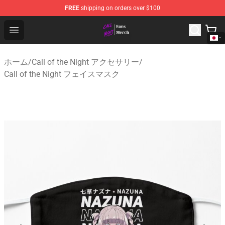
FREE
shipping on orders over $100
Call of the Night Store - Official Call of the Night Merch
Open menu
ホーム
/
Call of the Night アクセサリー
/
Call of the Night フェイスマスク