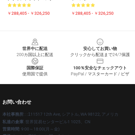
￥288,405 - ￥326,250
￥288,405 - ￥326,250
Footer
世界中に配送
安心してお買い物
200カ国以上に配送
クリックから配送まで24/7保護
国際保証
100％安全なチェックアウト
使用国で提供
PayPal / マスターカード / ビザ
お問い合わせ
本社事務所
: : :
1
11517 12th Ave, シアトル, WA 98122, アメリカ
私達の倉庫
: 世界貿易センタービル1 1025、CN
営業時間
: 9:00～18:00(月～金)