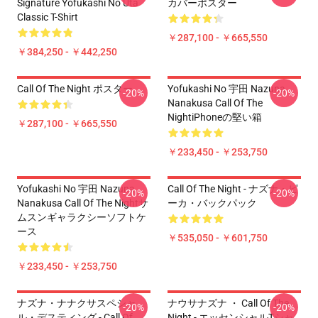
Signature Yofukashi No Uta
カバーポスター
Classic T-Shirt
￥287,100 - ￥665,550
￥384,250 - ￥442,250
Call Of The Night ポスター
Yofukashi No 宇田 Nazuna
-20%
-20%
Nanakusa Call Of The
NightiPhoneの堅い箱
￥287,100 - ￥665,550
￥233,450 - ￥253,750
Yofukashi No 宇田 Nazuna
Call Of The Night - ナズナ・ピ
-20%
-20%
Nanakusa Call Of The Nightサ
ーカ・バックパック
ムスンギャラクシーソフトケ
ース
￥535,050 - ￥601,750
￥233,450 - ￥253,750
ナズナ・ナナクサスペシャ
ナウサナズナ ・ Call Of The
-20%
-20%
ル・デスティング - Call Of
Night - エッセンシャルTシャ