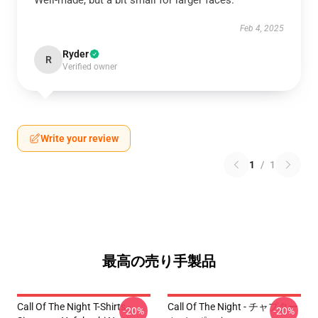
Well-made, but a bit small for larger faces.
Feb 4, 2025
Ryder
R
Verified owner
Write your review
1
/
1
最高の売り手製品
Call Of The Night T-Shirts -
Call Of The Night - チャプター
-20%
-20%