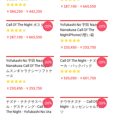
￥287,100 - ￥665,550
￥384,250 - ￥442,250
Call Of The Night ポスター
Yofukashi No 宇田 Nazuna
-20%
-20%
Nanakusa Call Of The
NightiPhoneの堅い箱
￥287,100 - ￥665,550
￥233,450 - ￥253,750
Yofukashi No 宇田 Nazuna
Call Of The Night - ナズナ・ピ
-20%
-20%
Nanakusa Call Of The Nightサ
ーカ・バックパック
ムスンギャラクシーソフトケ
ース
￥535,050 - ￥601,750
￥233,450 - ￥253,750
ナズナ・ナナクサスペシャ
ナウサナズナ ・ Call Of The
-20%
-20%
ル・デスティング - Call Of
Night - エッセンシャルTシャ
The Night - Yofukashi No Uta
ツ