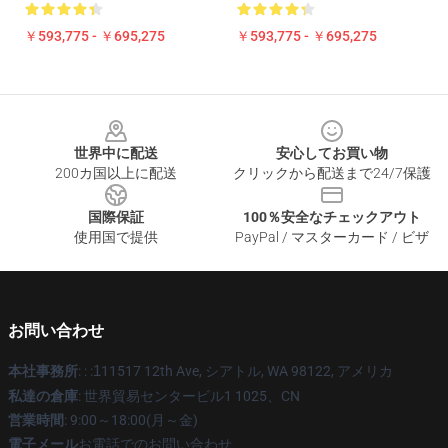
￥593,775 - ￥695,275
￥593,775 - ￥695,275
Footer
世界中に配送
安心してお買い物
200カ国以上に配送
クリックから配送まで24/7保護
国際保証
100％安全なチェックアウト
使用国で提供
PayPal / マスターカード / ビザ
お問い合わせ
本社事務所
: : :
1
11517 12th Ave, シアトル, WA 98122, アメリカ
私達の倉庫
: 世界貿易センタービル1 1025、CN
営業時間
: 9:00～18:00(月～金)
電子メール
お電話でのお問い合わせ