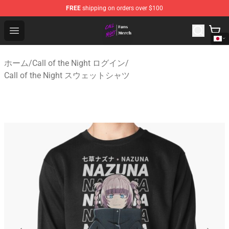
FREE
shipping on orders over $100
Call of the Night Store - Official Call of the Night Merch
Open menu
ホーム
/
Call of the Night ログイン
/
Call of the Night スウェットシャツ