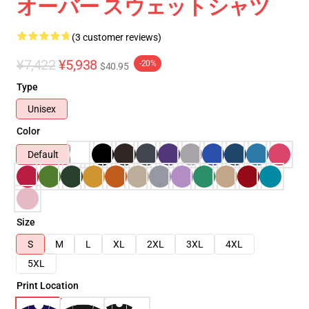
オーバー スウェットシャツ
(3 customer reviews)
¥7,422
¥5,938
-20%
$40.95
Type
Unisex
Color
Default
Size
S
M
L
XL
2XL
3XL
4XL
5XL
Print Location