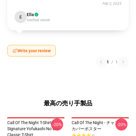
Feb 2, 2025
Ella
E
Verified owner
Write your review
1
/
1
最高の売り手製品
Call Of The Night T-Shirts -
Call Of The Night - チャプター
-20%
-20%
Signature Yofukashi No Uta
カバーポスター
Classic T-Shirt