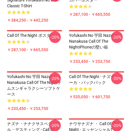
Signature Yofukashi No Uta
カバーポスター
Classic T-Shirt
￥287,100 - ￥665,550
￥384,250 - ￥442,250
Call Of The Night ポスター
Yofukashi No 宇田 Nazuna
-20%
-20%
Nanakusa Call Of The
NightiPhoneの堅い箱
￥287,100 - ￥665,550
￥233,450 - ￥253,750
Yofukashi No 宇田 Nazuna
Call Of The Night - ナズナ・ピ
-20%
-20%
Nanakusa Call Of The Nightサ
ーカ・バックパック
ムスンギャラクシーソフトケ
ース
￥535,050 - ￥601,750
￥233,450 - ￥253,750
ナズナ・ナナクサスペシャ
ナウサナズナ ・ Call Of The
-20%
-20%
ル・デスティング - Call Of
Night - エッセンシャルTシャ