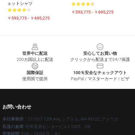
ェットシャツ
￥593,775 - ￥695,275
￥593,775 - ￥695,275
Footer
世界中に配送
安心してお買い物
200カ国以上に配送
クリックから配送まで24/7保護
国際保証
100％安全なチェックアウト
使用国で提供
PayPal / マスターカード / ビザ
お問い合わせ
本社事務所
: : :
1
11517 12th Ave, シアトル, WA 98122, アメリカ
私達の倉庫
: 世界貿易センタービル1 1025、CN
営業時間
: 9:00～18:00(月～金)