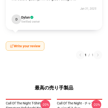
Jan 31, 2025
Dylan
D
Verified owner
Write your review
1
/
1
最高の売り手製品
Call Of The Night T-Shirts -
Call Of The Night - チャプター
-20%
-20%