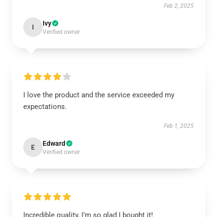
Feb 2, 2025
Ivy
I
Verified owner
I love the product and the service exceeded my
expectations.
Feb 1, 2025
Edward
E
Verified owner
Incredible quality, I’m so glad I bought it!