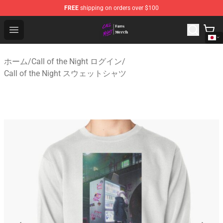
FREE
shipping on orders over $100
Call of the Night Store - Official Call of the Night Merch
Open menu
ホーム
/
Call of the Night ログイン
/
Call of the Night スウェットシャツ