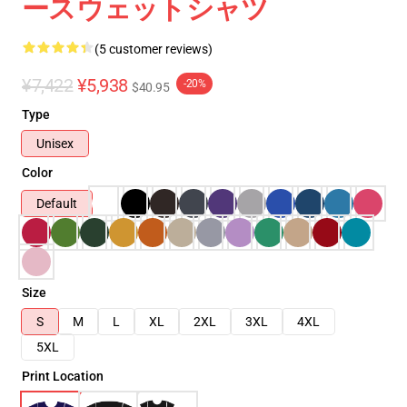
ースウェットシャツ
(5 customer reviews)
¥7,422
¥5,938
-20%
$40.95
Type
Unisex
Color
Default
Size
S
M
L
XL
2XL
3XL
4XL
5XL
Print Location