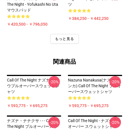
The Night - Yofukashi No Uta
ツ
マウスパッド
￥384,250 - ￥442,250
￥420,500 - ￥796,050
もっと見る
関連商品
Call Of The Night ナズナとカ
Nazuna Nanakusa(ナズナ ナ
-20%
-20%
ウプルオーバースウェットシ
ンカ) Call Of The Night プルオ
ャツ
ーバースウェットシャツ
￥593,775 - ￥695,275
￥593,775 - ￥695,275
ナズナ・ナナクサ - - - Call Of
Call Of The Night - ナズナプル
-20%
-20%
The Night プルオーバースウ
オーバー スウェットシャツ