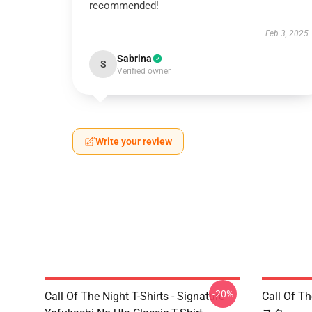
recommended!
Feb 3, 2025
Sabrina
S
Verified owner
Write your review
-20%
Call Of The Night T-Shirts - Signature
Call Of