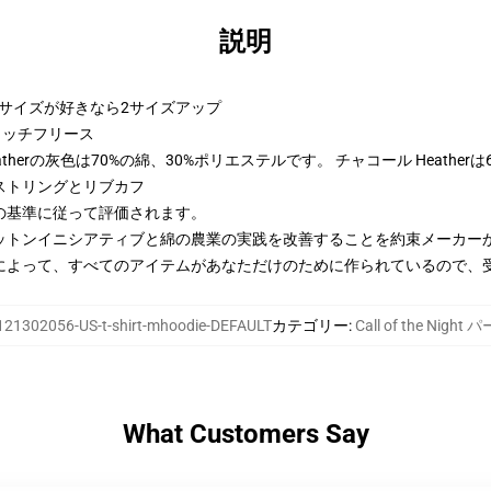
説明
ーサイズが好きなら2サイズアップ
トンリッチフリース
therの灰色は70%の綿、30%ポリエステルです。 チャコール Heather
ストリングとリブカフ
の基準に従って評価されます。
ットンイニシアティブと綿の農業の実践を改善することを約束メーカー
によって、すべてのアイテムがあなただけのために作られているので、
121302056-US-t-shirt-mhoodie-DEFAULT
カテゴリー
:
Call of the Night
What Customers Say