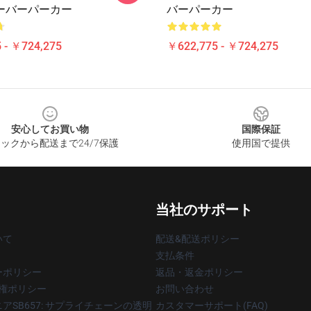
ーバーパーカー
バーパーカー
 - ￥724,275
￥622,775 - ￥724,275
安心してお買い物
国際保証
ックから配送まで24/7保護
使用国で提供
当社のサポート
いて
配送&配送ポリシー
支払条件
ーポリシー
返品・返金ポリシー
著作権ポリシー
お問い合わせ
アSB657: サプライチェーンの透明
カスタマーサポート(FAQ)