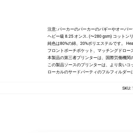
注意: パーカーのパーカーのバギーやオーバ
ヘビー級 8.25 オンス. (〜280 gsm) コッ
純色は80%の綿、20%ポリエステルです。 Hea
フロントポーチポケット、マッチングドロー
本製品の第三者プリンターは、国際労働機関
この製品ソースのプリンターは、より良いコ
ローカルのサードパーティのフルフィルダー
SKU
: