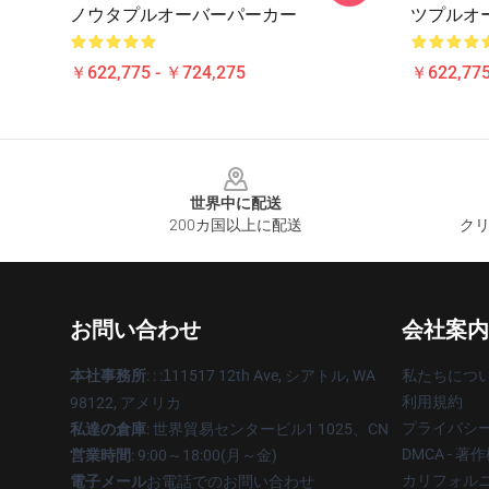
ノウタプルオーバーパーカー
ツプルオ
￥622,775 - ￥724,275
￥622,775
Footer
世界中に配送
200カ国以上に配送
クリ
お問い合わせ
会社案内
本社事務所
: : :
1
11517 12th Ave, シアトル, WA
私たちにつ
利用規約
98122, アメリカ
プライバシ
私達の倉庫
: 世界貿易センタービル1 1025、CN
DMCA - 
営業時間
: 9:00～18:00(月～金)
カリフォルニ
電子メール
お電話でのお問い合わせ