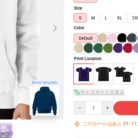
Size
S
M
L
XL
2X
Color
Default
Print Location
blank template
サイズガイドを見る
Quantity
このセールはあと
01
:
11