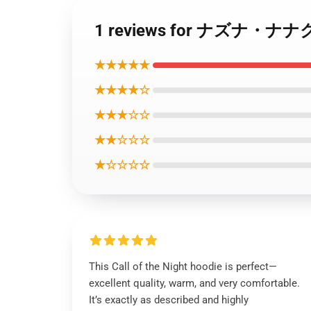
1 reviews for ナズ
★★★★★
★★★★☆
★★★☆☆
★★☆☆☆
★☆☆☆☆
This Call of the Night hoodie is perfect—
excellent quality, warm, and very comfortable.
It’s exactly as described and highly