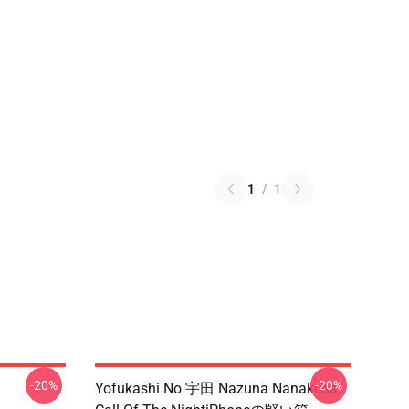
1
/
1
-20%
-20%
Yofukashi No 宇田 Nazuna Nanakusa