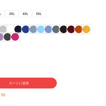
L
3XL
4XL
5XL
カートに追加
:
54