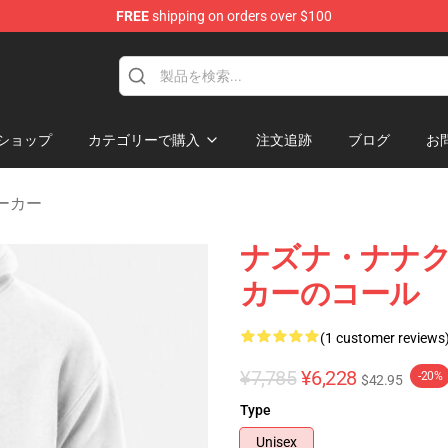
FREE
shipping on orders over $100
chandise Shop
ショップ
カテゴリーで購入
注文追跡
ブログ
お
t パーカー
ナズナ・ナナク
カーのコール
(1 customer reviews
¥7,785
¥6,228
-20%
$42.95
Type
Unisex