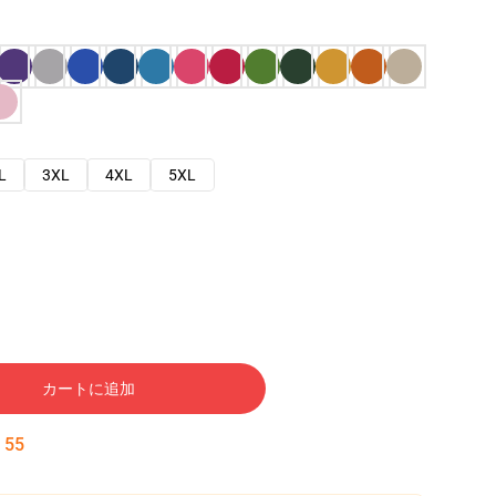
L
3XL
4XL
5XL
カートに追加
:
54