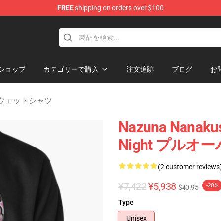
FREE
shipping on orders over $100
chandise Shop
ショップ
カテゴリーで購入
注文追跡
ブログ
お
ght スウェットシャツ
Nazuna Nanak
Night プル
(2 customer reviews
¥7,422
¥5,938
-20%
$40.95
Type
Unisex