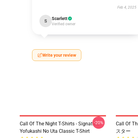
Feb 4, 2025
Scarlett
S
Verified owner
Write your review
-20%
Call Of The Night T-Shirts - Signature
Call Of
Yofukashi No Uta Classic T-Shirt
スター