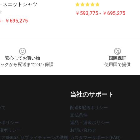
ースエットシャツ
￥593,775 - ￥695,275
 - ￥695,275
安心してお買い物
国際保証
ックから配送まで24/7保護
使用国で提供
当社のサポート
いて
配送&配送ポリシー
支払条件
ーポリシー
返品・返金ポリシー
著作権ポリシー
お問い合わせ
アSB657: サプライチェーンの透明
カスタマーサポート(FAQ)