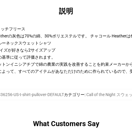
説明
トンリッチフリース
therの灰色は70%の綿、30%ポリエステルです。 チャコール Heather
ルーネックスウェットシャツ
サイズが好きなら2サイズアップ
の基準に従って評価されます。
ットンイニシアチブで綿の農業の実践を改善することを約束メーカーか
によって、すべてのアイテムがあなただけのために作られているので、
36256-US-t-shirt-pullover-DEFAULT
カテゴリー
:
Call of the Night 
What Customers Say