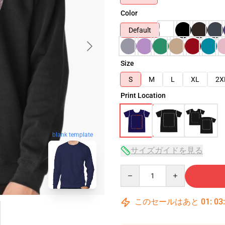
Color
Default
Size
S
M
L
XL
2X
Print Location
blank template
サイズガイドを見る
Quantity
このセールはあと
01
:
03