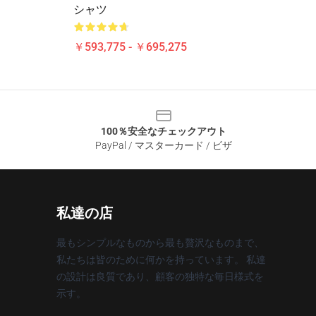
シャツ
￥593,775 - ￥695,275
100％安全なチェックアウト
PayPal / マスターカード / ビザ
私達の店
最もシンプルなものから最も贅沢なものまで、
私たちは皆のために何かを持っています。 私達
の設計は良質であり、顧客の独特な毎日様式を
示す。