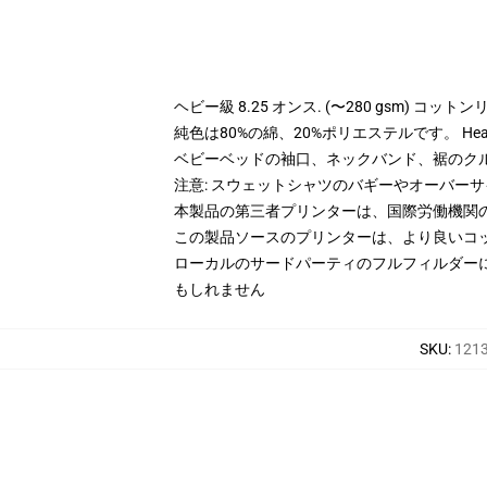
ヘビー級 8.25 オンス. (〜280 gsm) コッ
純色は80%の綿、20%ポリエステルです。 Hea
ベビーベッドの袖口、ネックバンド、裾のク
注意: スウェットシャツのバギーやオーバー
本製品の第三者プリンターは、国際労働機関
この製品ソースのプリンターは、より良いコ
ローカルのサードパーティのフルフィルダー
もしれません
SKU
:
1213