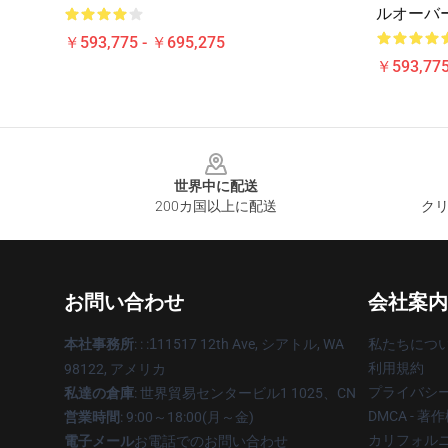
ルオーバ
￥593,775 - ￥695,275
￥593,775
Footer
世界中に配送
200カ国以上に配送
クリ
お問い合わせ
会社案内
本社事務所
: : :
1
11517 12th Ave, シアトル, WA
私たちにつ
利用規約
98122, アメリカ
プライバシ
私達の倉庫
: 世界貿易センタービル1 1025、CN
DMCA - 
営業時間
: 9:00～18:00(月～金)
カリフォルニ
電子メール
お電話でのお問い合わせ