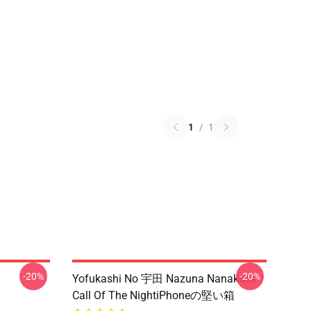
1
/
1
-20%
-20%
Yofukashi No 宇田 Nazuna Nanakusa
Call Of The NightiPhoneの堅い箱