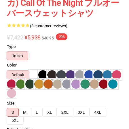
カ) Call Of The Night プルオー
バースウェットシャツ
(3 customer reviews)
¥7,422
¥5,938
-20%
$40.95
Type
Unisex
Color
Default
Size
S
M
L
XL
2XL
3XL
4XL
5XL