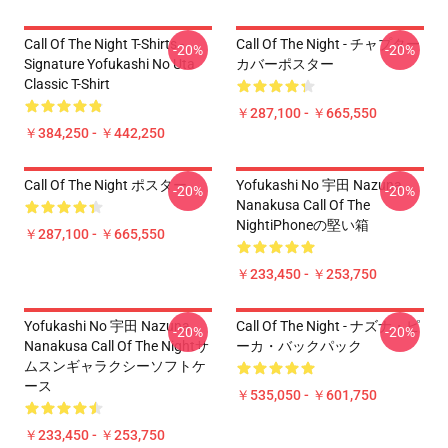
Call Of The Night T-Shirts -
Call Of The Night - チャプター
-20%
-20%
Signature Yofukashi No Uta
カバーポスター
Classic T-Shirt
￥287,100 - ￥665,550
￥384,250 - ￥442,250
Call Of The Night ポスター
Yofukashi No 宇田 Nazuna
-20%
-20%
Nanakusa Call Of The
NightiPhoneの堅い箱
￥287,100 - ￥665,550
￥233,450 - ￥253,750
Yofukashi No 宇田 Nazuna
Call Of The Night - ナズナ・ピ
-20%
-20%
Nanakusa Call Of The Nightサ
ーカ・バックパック
ムスンギャラクシーソフトケ
ース
￥535,050 - ￥601,750
￥233,450 - ￥253,750