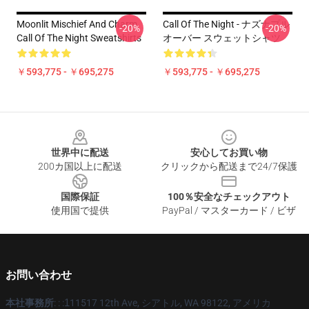
Moonlit Mischief And Charm
Call Of The Night - ナズナプル
-20%
-20%
Call Of The Night Sweatshirts
オーバー スウェットシャツ
￥593,775 - ￥695,275
￥593,775 - ￥695,275
Footer
世界中に配送
安心してお買い物
200カ国以上に配送
クリックから配送まで24/7保護
国際保証
100％安全なチェックアウト
使用国で提供
PayPal / マスターカード / ビザ
お問い合わせ
本社事務所
: : :
1
11517 12th Ave, シアトル, WA 98122, アメリカ