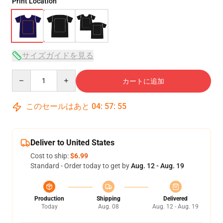
Print Location
サイズガイドを見る
Quantity
カートに追加
このセールはあと
04
:
57
:
54
Deliver to United States
Cost to ship:
$6.99
Standard - Order today to get by
Aug. 12 - Aug. 19
Production
Shipping
Delivered
Today
Aug. 08
Aug. 12 - Aug. 19