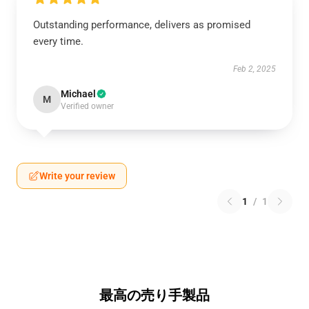
Outstanding performance, delivers as promised
every time.
Feb 2, 2025
Michael
M
Verified owner
Write your review
1
/
1
最高の売り手製品