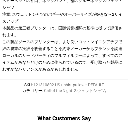
ベビーベッドの袖口、ネックバンド、裾のクルーネックスウェット
シャツ
注意: スウェットシャツのバギーやオーバーサイズが好きなら2サイ
ズアップ
本製品の第三者プリンターは、国際労働機関の基準に従って評価さ
れます。
この製品ソースのプリンターは、より良いコットンイニシアチブで
綿の農業の実践を改善することを約束メーカーからブランクを調達
ローカルのサードパーティのフルフィルダーによって、すべてのア
イテムがあなただけのために作られているので、受け取った製品に
わずかなバリアンスがあるかもしれません
SKU
:
121310802-US-t-shirt-pullover-DEFAULT
カテゴリー
:
Call of the Night スウェットシャツ
,
What Customers Say