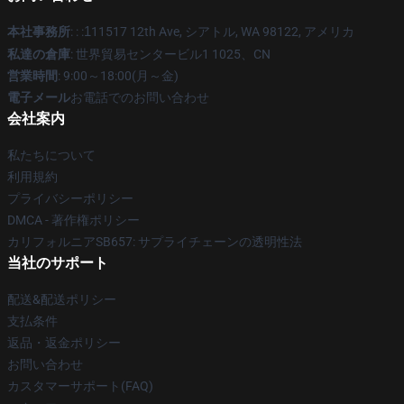
本社事務所
: : :
1
11517 12th Ave, シアトル, WA 98122, アメリカ
私達の倉庫
: 世界貿易センタービル1 1025、CN
営業時間
: 9:00～18:00(月～金)
電子メール
お電話でのお問い合わせ
会社案内
私たちについて
利用規約
プライバシーポリシー
DMCA - 著作権ポリシー
カリフォルニアSB657: サプライチェーンの透明性法
当社のサポート
配送&配送ポリシー
支払条件
返品・返金ポリシー
お問い合わせ
カスタマーサポート(FAQ)