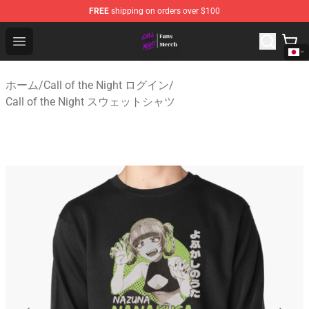
FREE
shipping on orders over $100
Call of the Night Store - Official Call of the Night Merch
Open menu
ホーム
/
Call of the Night ログイン
/
Call of the Night スウェットシャツ