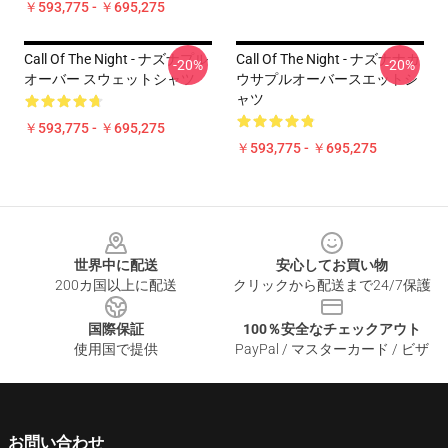
￥593,775 - ￥695,275
Call Of The Night - ナズナプル
Call Of The Night - ナズナナカ
-20%
-20%
オーバー スウェットシャツ
ウサプルオーバースエットシ
ャツ
￥593,775 - ￥695,275
￥593,775 - ￥695,275
Footer
世界中に配送
安心してお買い物
200カ国以上に配送
クリックから配送まで24/7保護
国際保証
100％安全なチェックアウト
使用国で提供
PayPal / マスターカード / ビザ
お問い合わせ