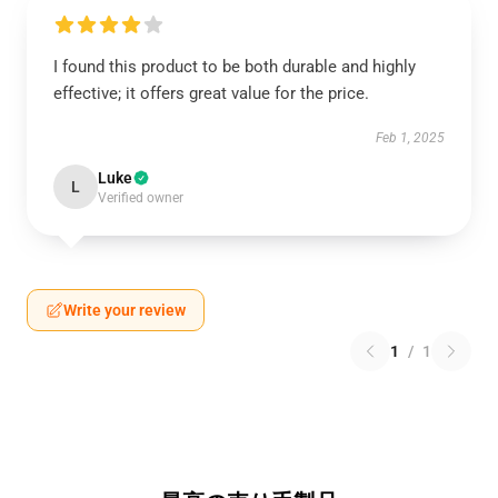
I found this product to be both durable and highly
effective; it offers great value for the price.
Feb 1, 2025
Luke
L
Verified owner
Write your review
1
/
1