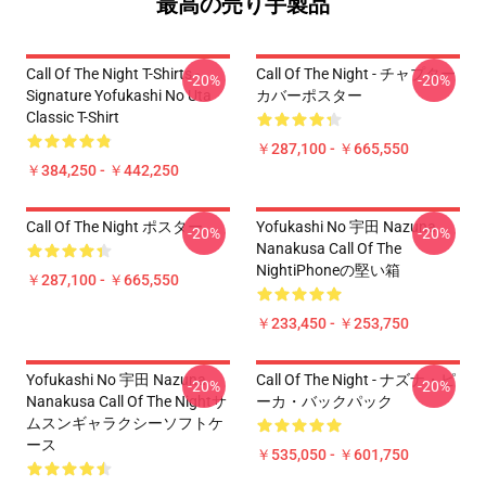
最高の売り手製品
Call Of The Night T-Shirts -
Call Of The Night - チャプター
-20%
-20%
Signature Yofukashi No Uta
カバーポスター
Classic T-Shirt
￥287,100 - ￥665,550
￥384,250 - ￥442,250
Call Of The Night ポスター
Yofukashi No 宇田 Nazuna
-20%
-20%
Nanakusa Call Of The
NightiPhoneの堅い箱
￥287,100 - ￥665,550
￥233,450 - ￥253,750
Yofukashi No 宇田 Nazuna
Call Of The Night - ナズナ・ピ
-20%
-20%
Nanakusa Call Of The Nightサ
ーカ・バックパック
ムスンギャラクシーソフトケ
ース
￥535,050 - ￥601,750