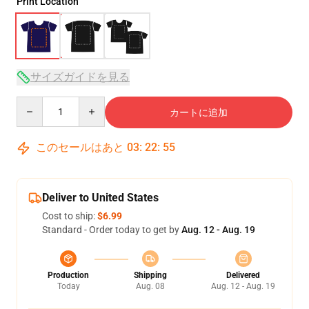
Print Location
サイズガイドを見る
Quantity
カートに追加
このセールはあと
03
:
22
:
54
Deliver to United States
Cost to ship:
$6.99
Standard - Order today to get by
Aug. 12 - Aug. 19
Production
Shipping
Delivered
Today
Aug. 08
Aug. 12 - Aug. 19