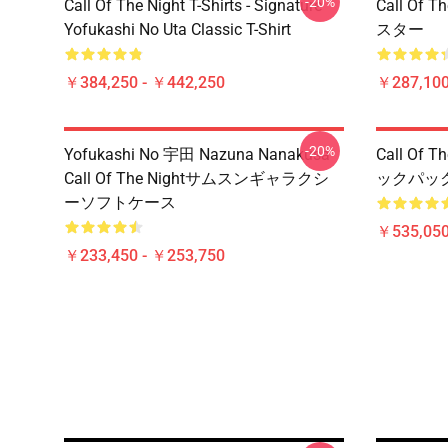
-20%
Call Of The Night T-Shirts - Signature
Call Of
Yofukashi No Uta Classic T-Shirt
スター
￥384,250 - ￥442,250
￥287,100
-20%
Yofukashi No 宇田 Nazuna Nanakusa
Call Of
Call Of The Nightサムスンギャラクシ
ックパッ
ーソフトケース
￥535,050
￥233,450 - ￥253,750