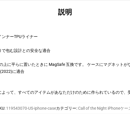
説明
ンナーTPUライナー
りで包む設計との安全な適合
、充電器の上に平らに置いたときに MagSafe 互換です。 ケースにマグネットが
SE(2022)に適合
によって、すべてのアイテムがあなただけのために作られているので、
KU
:
119543070-US-iphone-case
カテゴリー
:
Call of the Night iPhoneケ