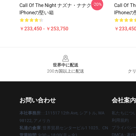
-20%
Call Of The Night ナズナ・ナナクサ
Call Of
IPhoneの堅い箱
IPhone
￥233,450 - ￥253,750
￥233,450
Footer
世界中に配送
200カ国以上に配送
クリ
お問い合わせ
会社案内
本社事務所
: : :
1
11517 12th Ave, シアトル, WA
私たちにつ
利用規約
98122, アメリカ
プライバシ
私達の倉庫
: 世界貿易センタービル1 1025、CN
DMCA - 
営業時間
: 9:00～18:00(月～金)