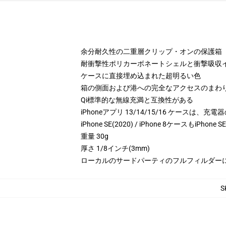
余分耐久性の二重層クリップ・オンの保護箱
耐衝撃性ポリカーボネートシェルと衝撃吸収イ
ケースに直接埋め込まれた超明るい色
箱の側面および港への完全なアクセスのまわ
Qi標準的な無線充満と互換性がある
iPhoneアプリ 13/14/15/16 ケースは
iPhone SE(2020) / iPhone 8ケースもiPhone 
重量 30g
厚さ 1/8インチ(3mm)
ローカルのサードパーティのフルフィルダー
S