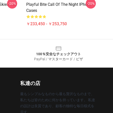
-20%
-20%
Skies Call
Playful Bite Call Of The Night IPhone
Cases
￥233,450 - ￥253,750
100％安全なチェックアウト
PayPal / マスターカード / ビザ
私達の店
最もシンプルなものから最も贅沢なものまで、
私たちは皆のために何かを持っています。 私達
の設計は良質であり、顧客の独特な毎日様式を
示す。