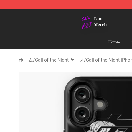
Call of the Night Store - Official Call of the Night Mer
ホーム
ホーム
/
Call of the Night ケース
/
Call of the Night i