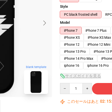
Style
PC black frosted shell
RPC 
Model
iPhone 7
iPhone 7 Plus
iPhone XS
iPhone XS Max
iPhone 12
iPhone 12 Mini
iPhone 13 Pro
iPhone 13 
iPhone 14 Pro Max
iPhone
iphone 16
iphone 16 Pro
blank template
サイズガイドを見る
Quantity
このセールはあと
02
:
15