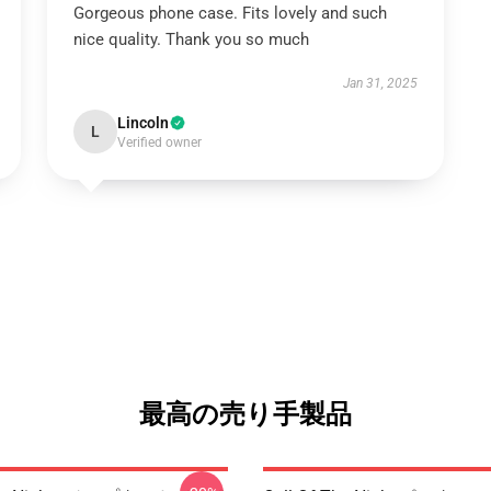
Gorgeous phone case. Fits lovely and such
nice quality. Thank you so much
Jan 31, 2025
Lincoln
L
Verified owner
最高の売り手製品