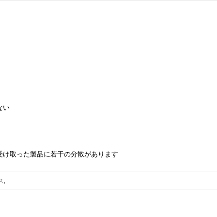
ない
受け取った製品に若干の分散があります
ース
,