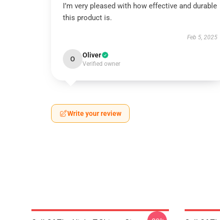
I’m very pleased with how effective and durable
this product is.
Feb 5, 2025
Oliver
O
Verified owner
Write your review