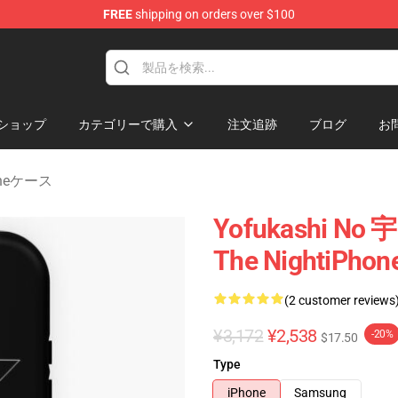
FREE
shipping on orders over $100
chandise Shop
ショップ
カテゴリーで購入
注文追跡
ブログ
お
Phoneケース
Yofukashi No 宇
The NightiP
(2 customer reviews
¥3,172
¥2,538
-20%
$17.50
Type
iPhone
Samsung