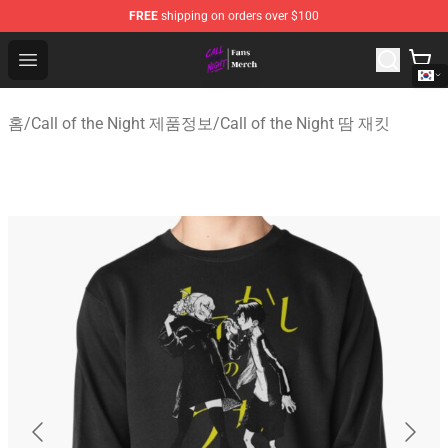
FREE
shipping on orders over $100
Call of the Night Store - Official Call of the Night Merch
Open menu
홈
/
Call of the Night 제품정보
/
Call of the Night 땀 재킷