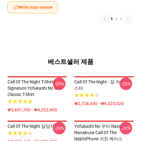
Write your review
1
/
1
베스트셀러 제품
Call Of The Night T-Shirts -
Call Of The Night - 장 커버 포
-20%
-20%
Signature Yofukashi No Uta
스터
Classic T-Shirt
₩2,728,440 - ₩6,325,020
₩3,651,700 - ₩4,202,900
Call Of The Night 담당자 :
Yofukashi No 우타 Nazuna
-20%
-20%
Nanakusa Call Of The
NightiPhone 거친 케이스