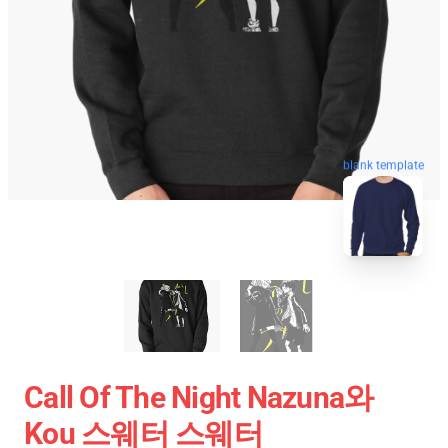
blank template
Call Of The Night Nazuna와
Kou 스웨터 스웨터