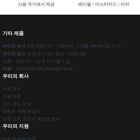
사용 국가에서 제공
페이팔 / 마스터카드 / 비자
기타 제품
우리의 본사
::
1명 1명
11517 12th Ave, 시애틀, WA 98122, 미국
우리의 창고
: 세계 무역센터 빌딩 1 1025, CN
시간 :
: 오전 9시 ~ 오후 5시 (월 ~ 금)
이름 *
: contact@callofthenight.shop ·
우리의 회사
제품 정보
이용 약관
개인 정보 정책
DMCA - 저작권 정책
모델 번호: 공급망 투명성 행위
우리의 지원
배송 및 배송 정책