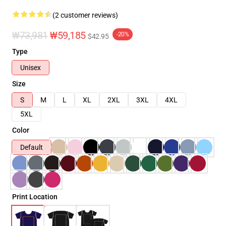
(2 customer reviews)
₩73,981
₩59,185
-20%
$42.95
Type
Unisex
Size
S
M
L
XL
2XL
3XL
4XL
5XL
Color
Default
Print Location