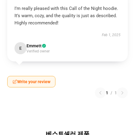
I’m really pleased with this Call of the Night hoodie.
It’s warm, cozy, and the quality is just as described.
Highly recommended!
Feb 1, 2025
Emmett
E
Verified owner
Write your review
1
/
1
베스트셀러 제품