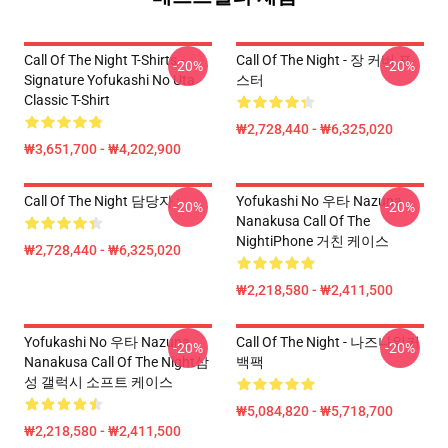
Call Of The Night T-Shirts -
Call Of The Night - 장 커버 포
-20%
-20%
Signature Yofukashi No Uta
스터
Classic T-Shirt
₩2,728,440 - ₩6,325,020
₩3,651,700 - ₩4,202,900
Call Of The Night 담당자 :
Yofukashi No 우타 Nazuna
-20%
-20%
Nanakusa Call Of The
NightiPhone 거친 케이스
₩2,728,440 - ₩6,325,020
₩2,218,580 - ₩2,411,500
Yofukashi No 우타 Nazuna
Call Of The Night - 나즈나워커
-20%
-20%
Nanakusa Call Of The Night삼
백팩
성 갤럭시 소프트 케이스
₩5,084,820 - ₩5,718,700
₩2,218,580 - ₩2,411,500