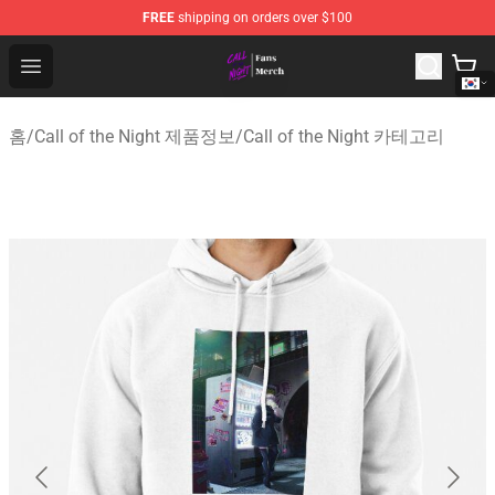
FREE
shipping on orders over $100
Call of the Night Store - Official Call of the Night Merch
Open menu
홈
/
Call of the Night 제품정보
/
Call of the Night 카테고리