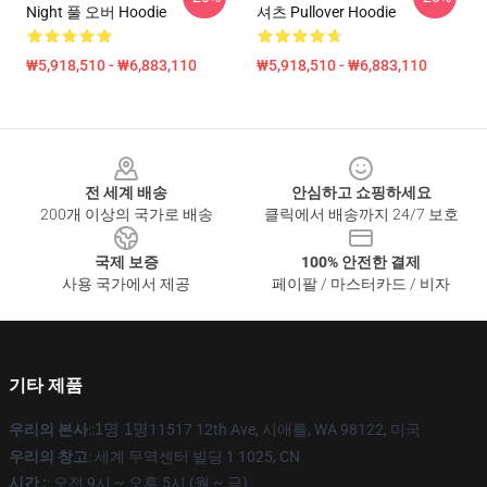
Night 풀 오버 Hoodie
셔츠 Pullover Hoodie
₩5,918,510 - ₩6,883,110
₩5,918,510 - ₩6,883,110
Footer
전 세계 배송
안심하고 쇼핑하세요
200개 이상의 국가로 배송
클릭에서 배송까지 24/7 보호
국제 보증
100% 안전한 결제
사용 국가에서 제공
페이팔 / 마스터카드 / 비자
기타 제품
우리의 본사
::
1명 1명
11517 12th Ave, 시애틀, WA 98122, 미국
우리의 창고
: 세계 무역센터 빌딩 1 1025, CN
시간 :
: 오전 9시 ~ 오후 5시 (월 ~ 금)